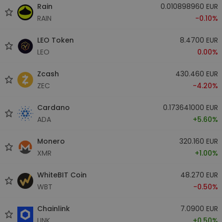
Rain
0.010898960 EUR
RAIN
-0.10%
LEO Token
8.4700 EUR
LEO
0.00%
Zcash
430.460 EUR
ZEC
-4.20%
Cardano
0.173641000 EUR
ADA
+5.60%
Monero
320.160 EUR
XMR
+1.00%
WhiteBIT Coin
48.270 EUR
WBT
-0.50%
Chainlink
7.0900 EUR
LINK
+0.50%