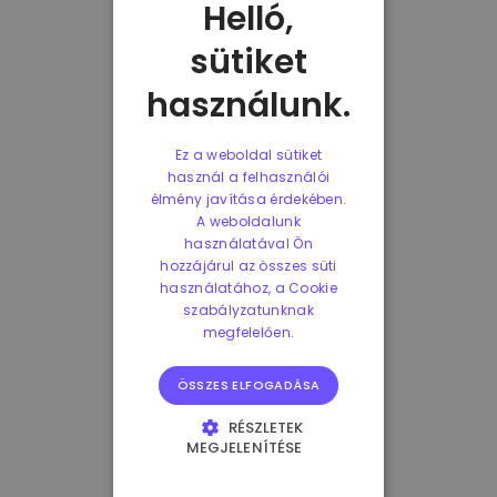
Helló,
sütiket
használunk.
Ez a weboldal sütiket
használ a felhasználói
élmény javítása érdekében.
A weboldalunk
használatával Ön
hozzájárul az összes süti
használatához, a Cookie
szabályzatunknak
megfelelően.
ÖSSZES ELFOGADÁSA
RÉSZLETEK
MEGJELENÍTÉSE
ELENGEDHETETLENÜL