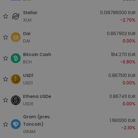
Stellar
0.139786000 EUR
XLM
-2.70%
Dai
0.867902 EUR
DAI
0.00%
Bitcoin Cash
184.270 EUR
BCH
-0.80%
USD1
0.867510 EUR
USD1
0.00%
Ethena USDe
0.867411 EUR
USDE
0.00%
Gram (prev.
1.190000 EUR
Toncoin)
-2.10%
GRAM