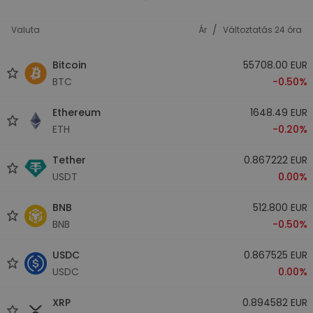
/
Valuta
Ár
Változtatás 24 óra
Bitcoin
55708.00 EUR
BTC
-0.50%
Ethereum
1648.49 EUR
ETH
-0.20%
Tether
0.867222 EUR
USDT
0.00%
BNB
512.800 EUR
BNB
-0.50%
USDC
0.867525 EUR
USDC
0.00%
XRP
0.894582 EUR