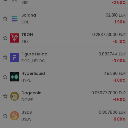
XRP
-2.50%
Solana
62.810 EUR
SOL
-1.90%
TRON
0.283723000 EUR
TRX
-0.10%
Figure Heloc
0.883744 EUR
FIGR_HELOC
-3.00%
Hyperliquid
48.580 EUR
HYPE
-1.00%
Dogecoin
0.059777000 EUR
DOGE
-1.50%
USDS
0.867800 EUR
USDS
0.00%