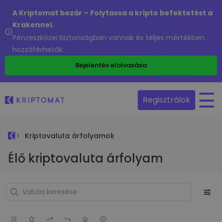
A Kriptomat bezár – Folytassa a kripto befektetést a
Krakennel.
Pénzeszközei biztonságban vannak és teljes mértékben
hozzáférhetők.
Bejelentés elolvasása
Regisztrálok
Kriptovaluta árfolyamok
Élő kriptovaluta árfolyam