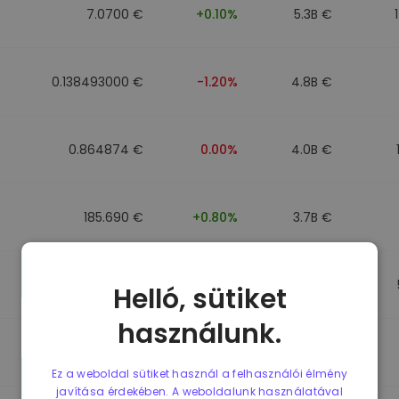
7.0700 €
+0.10%
5.3B €
0.138493000 €
-1.20%
4.8B €
0.864874 €
0.00%
4.0B €
185.690 €
+0.80%
3.7B €
0.864596 €
0.00%
3.5B €
Helló, sütiket
használunk.
0.864596 €
0.00%
3.4B €
Ez a weboldal sütiket használ a felhasználói élmény
javítása érdekében. A weboldalunk használatával