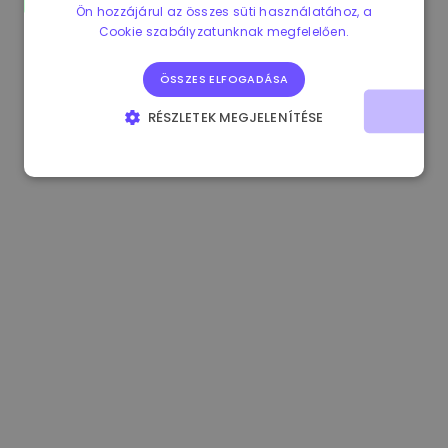
Ön hozzájárul az összes süti használatához, a
0.080659000 €
-4.80%
3.2B €
Cookie szabályzatunknak megfelelően.
ÖSSZES ELFOGADÁSA
RÉSZLETEK MEGJELENÍTÉSE
ELENGEDHETETLENÜL SZÜKSÉGES
TELJESÍTMÉNY
CÉLZÁS
FUNKCIONALITÁS