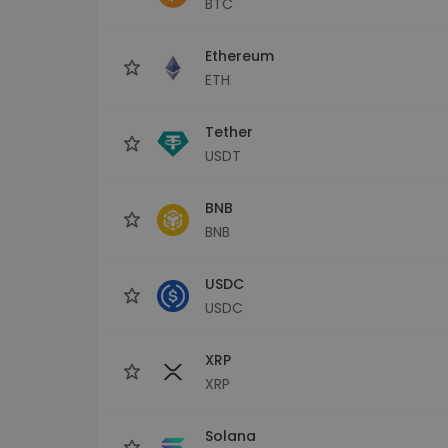
BTC
kriptotárca
Ethereum
ETH
Tether
USDT
BNB
BNB
USDC
USDC
XRP
XRP
Solana