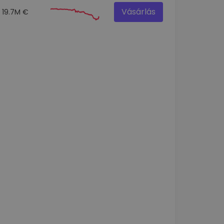
Vásárlás
19.7M €