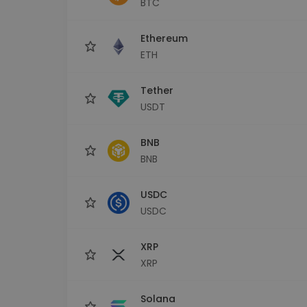
BTC
kriptotárca
Ethereum
ETH
Tether
USDT
BNB
BNB
USDC
USDC
XRP
XRP
Solana