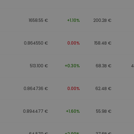
1658.55 €
+1.10%
200.2B €
0.864550 €
0.00%
158.4B €
513.100 €
+0.30%
68.3B €
4
0.864736 €
0.00%
62.4B €
0.894477 €
+1.60%
55.9B €
64.570 €
+2.90%
37.6B €