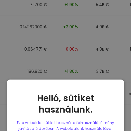
7.1700 €
+1.90%
5.4B €
0.141162000 €
+2.00%
4.9B €
0.864771 €
0.00%
4.0B €
186.920 €
+1.80%
3.7B €
0.864917 €
0.00%
3.5B €
Helló, sütiket
használunk.
0.864701 €
0.00%
3.4B €
Ez a weboldal sütiket használ a felhasználói élmény
javítása érdekében. A weboldalunk használatával