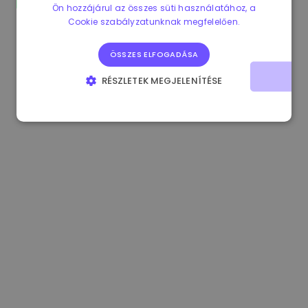
Ön hozzájárul az összes süti használatához, a
1.170000 €
+2.60%
3.2B €
Cookie szabályzatunknak megfelelően.
ÖSSZES ELFOGADÁSA
RÉSZLETEK MEGJELENÍTÉSE
ELENGEDHETETLENÜL SZÜKSÉGES
TELJESÍTMÉNY
CÉLZÁS
FUNKCIONALITÁS