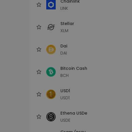
Chainlink
LINK
Stellar
XLM
Dai
DAI
Bitcoin Cash
BCH
USD1
USD1
Ethena USDe
USDE
Gram (prev.