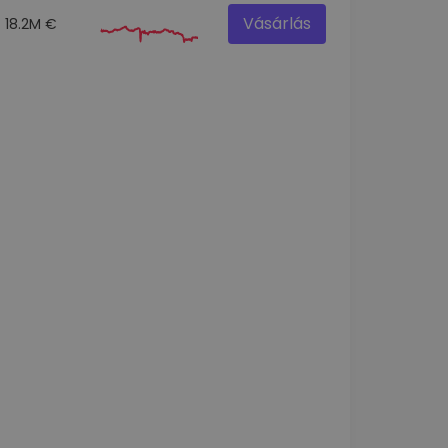
Vásárlás
18.2M €