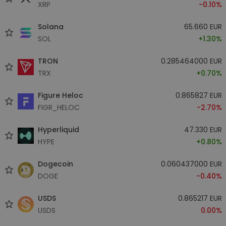
XRP
-0.10%
Solana
65.660 EUR
SOL
+1.30%
TRON
0.285464000 EUR
TRX
+0.70%
Figure Heloc
0.865827 EUR
FIGR_HELOC
-2.70%
Hyperliquid
47.330 EUR
HYPE
+0.80%
Dogecoin
0.060437000 EUR
DOGE
-0.40%
USDS
0.865217 EUR
USDS
0.00%