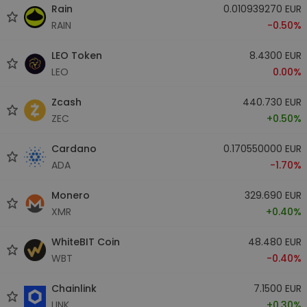
Rain
0.010939270 EUR
RAIN
-0.50%
LEO Token
8.4300 EUR
LEO
0.00%
Zcash
440.730 EUR
ZEC
+0.50%
Cardano
0.170550000 EUR
ADA
-1.70%
Monero
329.690 EUR
XMR
+0.40%
WhiteBIT Coin
48.480 EUR
WBT
-0.40%
Chainlink
7.1500 EUR
LINK
+0.30%