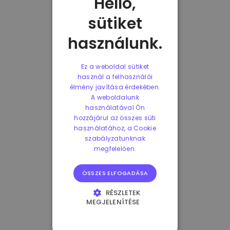
Helló,
sütiket
használunk.
Ez a weboldal sütiket
használ a felhasználói
élmény javítása érdekében.
A weboldalunk
használatával Ön
hozzájárul az összes süti
használatához, a Cookie
szabályzatunknak
megfelelően.
ÖSSZES ELFOGADÁSA
RÉSZLETEK
MEGJELENÍTÉSE
ELENGEDHETETLENÜL
SZÜKSÉGES