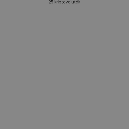
25
kriptovaluták