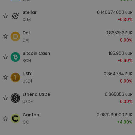
Stellar
0.140674000 EUR
XLM
-0.30%
Dai
0.865352 EUR
DAI
0.00%
Bitcoin Cash
185.900 EUR
BCH
-0.60%
USD1
0.864784 EUR
USD1
0.00%
Ethena USDe
0.865056 EUR
USDE
0.00%
Canton
0.083269000 EUR
CC
+4.90%