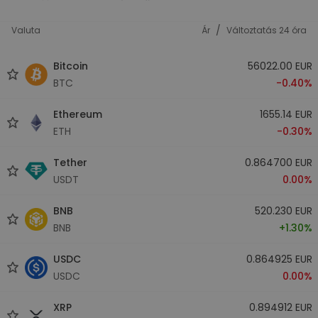
/
Valuta
Ár
Változtatás 24 óra
Bitcoin
56022.00 EUR
BTC
-0.40%
Ethereum
1655.14 EUR
ETH
-0.30%
Tether
0.864700 EUR
USDT
0.00%
BNB
520.230 EUR
BNB
+1.30%
USDC
0.864925 EUR
USDC
0.00%
XRP
0.894912 EUR