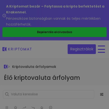
A Kriptomat bezár – Folytassa a kripto befektetést a
Krakennel.
Pénzeszközei biztonságban vannak és teljes mértékben
hozzáférhetők.
Bejelentés elolvasása
Regisztrálok
Kriptovaluta árfolyamok
Élő kriptovaluta árfolyam