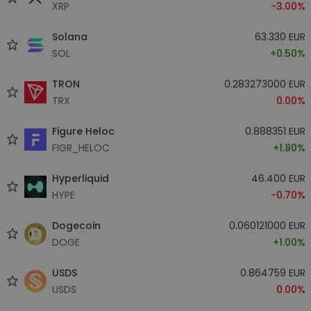
XRP
-3.00%
Solana
63.330 EUR
SOL
+0.50%
TRON
0.283273000 EUR
TRX
0.00%
Figure Heloc
0.888351 EUR
FIGR_HELOC
+1.80%
Hyperliquid
46.400 EUR
HYPE
-0.70%
Dogecoin
0.060121000 EUR
DOGE
+1.00%
USDS
0.864759 EUR
USDS
0.00%