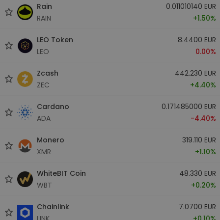
Rain
0.011010140 EUR
RAIN
+1.50%
LEO Token
8.4400 EUR
LEO
0.00%
Zcash
442.230 EUR
ZEC
+4.40%
Cardano
0.171485000 EUR
ADA
-4.40%
Monero
319.110 EUR
XMR
+1.10%
WhiteBIT Coin
48.330 EUR
WBT
+0.20%
Chainlink
7.0700 EUR
LINK
+0.10%