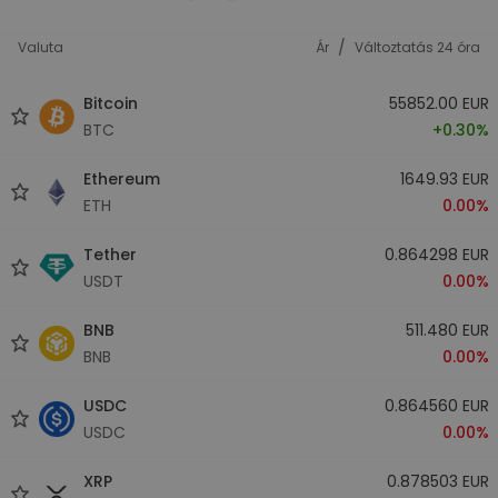
/
Valuta
Ár
Változtatás 24 óra
Bitcoin
55852.00 EUR
BTC
+0.30%
Ethereum
1649.93 EUR
ETH
0.00%
Tether
0.864298 EUR
USDT
0.00%
BNB
511.480 EUR
BNB
0.00%
USDC
0.864560 EUR
USDC
0.00%
XRP
0.878503 EUR