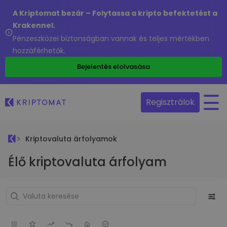
A Kriptomat bezár – Folytassa a kripto befektetést a
Krakennel.
Pénzeszközei biztonságban vannak és teljes mértékben
hozzáférhetők.
Bejelentés elolvasása
Regisztrálok
Kriptovaluta árfolyamok
Élő kriptovaluta árfolyam