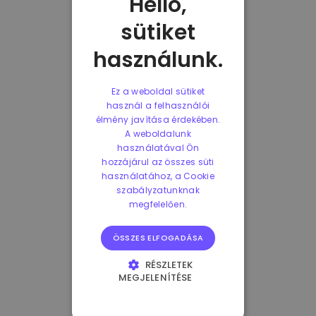
Helló,
sütiket
használunk.
Ez a weboldal sütiket
használ a felhasználói
élmény javítása érdekében.
A weboldalunk
használatával Ön
hozzájárul az összes süti
használatához, a Cookie
szabályzatunknak
megfelelően.
ÖSSZES ELFOGADÁSA
RÉSZLETEK
MEGJELENÍTÉSE
ELENGEDHETETLENÜL
SZÜKSÉGES