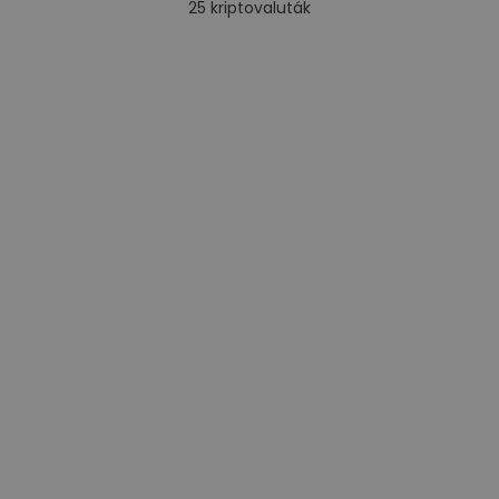
25
kriptovaluták