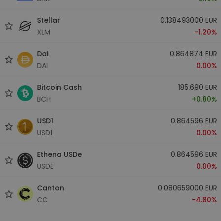
Stellar
0.138493000 EUR
XLM
-1.20%
Dai
0.864874 EUR
DAI
0.00%
Bitcoin Cash
185.690 EUR
BCH
+0.80%
USD1
0.864596 EUR
USD1
0.00%
Ethena USDe
0.864596 EUR
USDE
0.00%
Canton
0.080659000 EUR
CC
-4.80%