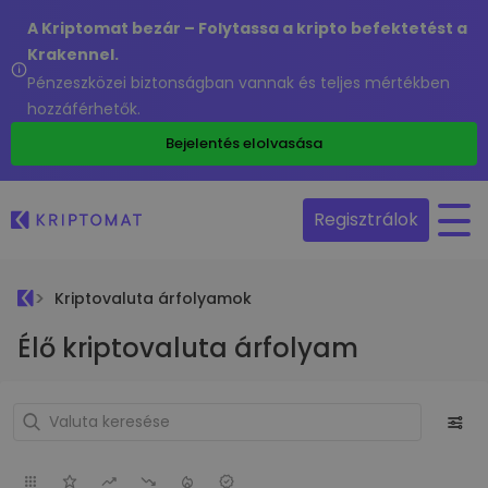
A Kriptomat bezár – Folytassa a kripto befektetést a
Krakennel.
Pénzeszközei biztonságban vannak és teljes mértékben
hozzáférhetők.
Bejelentés elolvasása
Regisztrálok
Kriptovaluta árfolyamok
Élő kriptovaluta árfolyam