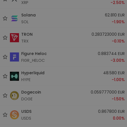
XRP
-2.50%
Solana
62.810 EUR
SOL
-1.90%
TRON
0.283723000 EUR
TRX
-0.10%
Figure Heloc
0.883744 EUR
FIGR_HELOC
-3.00%
Hyperliquid
48.580 EUR
HYPE
-1.00%
Dogecoin
0.059777000 EUR
DOGE
-1.50%
USDS
0.867800 EUR
USDS
0.00%