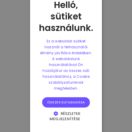
Helló,
sütiket
használunk.
Ez a weboldal sütiket
használ a felhasználói
élmény javítása érdekében.
A weboldalunk
használatával Ön
hozzájárul az összes süti
használatához, a Cookie
szabályzatunknak
megfelelően.
ÖSSZES ELFOGADÁSA
RÉSZLETEK
MEGJELENÍTÉSE
ELENGEDHETETLENÜL