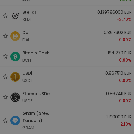
Stellar
0.139786000 EUR
XLM
-2.70%
Dai
0.867902 EUR
DAI
0.00%
Bitcoin Cash
184.270 EUR
BCH
-0.80%
USD1
0.867510 EUR
USD1
0.00%
Ethena USDe
0.867411 EUR
USDE
0.00%
Gram (prev.
1.190000 EUR
Toncoin)
-2.10%
GRAM