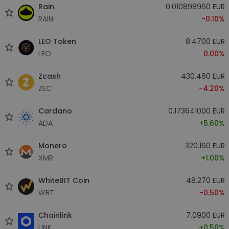
Rain
0.010898960 EUR
RAIN
-0.10%
LEO Token
8.4700 EUR
LEO
0.00%
Zcash
430.460 EUR
ZEC
-4.20%
Cardano
0.173641000 EUR
ADA
+5.60%
Monero
320.160 EUR
XMR
+1.00%
WhiteBIT Coin
48.270 EUR
WBT
-0.50%
Chainlink
7.0900 EUR
LINK
+0.50%