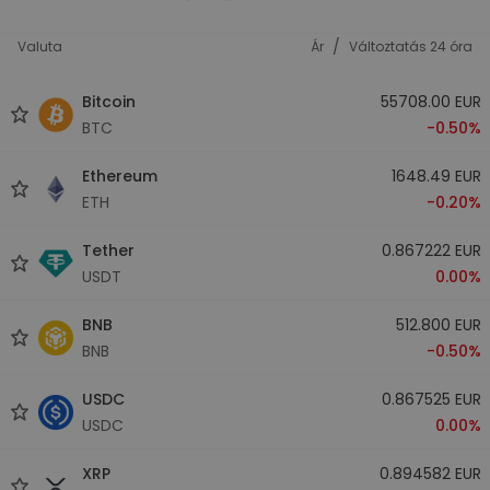
/
Valuta
Ár
Változtatás 24 óra
Bitcoin
55708.00 EUR
BTC
-0.50%
Ethereum
1648.49 EUR
ETH
-0.20%
Tether
0.867222 EUR
USDT
0.00%
BNB
512.800 EUR
BNB
-0.50%
USDC
0.867525 EUR
USDC
0.00%
XRP
0.894582 EUR