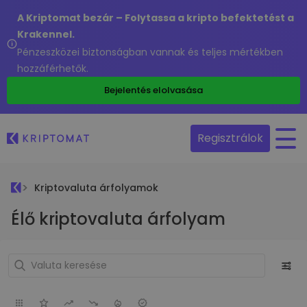
A Kriptomat bezár – Folytassa a kripto befektetést a
Krakennel.
Pénzeszközei biztonságban vannak és teljes mértékben
hozzáférhetők.
Bejelentés elolvasása
Regisztrálok
Kriptovaluta árfolyamok
Élő kriptovaluta árfolyam