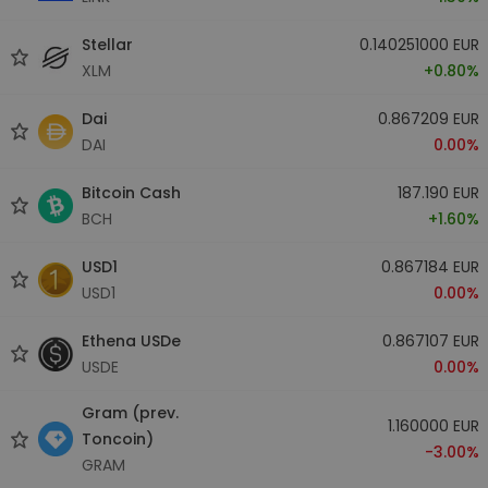
Stellar
0.140251000 EUR
XLM
+0.80%
Dai
0.867209 EUR
DAI
0.00%
Bitcoin Cash
187.190 EUR
BCH
+1.60%
USD1
0.867184 EUR
USD1
0.00%
Ethena USDe
0.867107 EUR
USDE
0.00%
Gram (prev.
1.160000 EUR
Toncoin)
-3.00%
GRAM