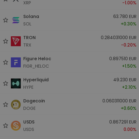
XRP
-1.00%
Solana
63.780 EUR
SOL
+0.30%
TRON
0.284031000 EUR
TRX
-0.20%
Figure Heloc
0.897510 EUR
FIGR_HELOC
+1.50%
Hyperliquid
49.230 EUR
HYPE
+2.10%
Dogecoin
0.060311000 EUR
DOGE
+0.60%
USDS
0.867291 EUR
USDS
0.00%