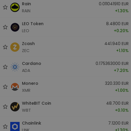
Rain
0.011041910 EUR
RAIN
+1.30%
LEO Token
8.4800 EUR
LEO
+0.20%
Zcash
441.940 EUR
ZEC
+1.10%
Cardano
0.175363000 EUR
ADA
+7.20%
Monero
320.330 EUR
XMR
+1.00%
WhiteBIT Coin
48.700 EUR
WBT
+0.10%
Chainlink
7.1200 EUR
LINK
+1.30%