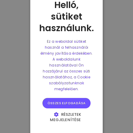
Helló,
sütiket
használunk.
Ez a weboldal sütiket
használ a felhasználói
élmény javítása érdekében.
A weboldalunk
használatával Ön
hozzájárul az összes süti
használatához, a Cookie
szabályzatunknak
megfelelően.
ÖSSZES ELFOGADÁSA
RÉSZLETEK
MEGJELENÍTÉSE
ELENGEDHETETLENÜL