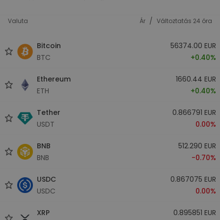
/
Valuta
Ár
Változtatás 24 óra
Bitcoin
56374.00 EUR
BTC
+0.40%
Ethereum
1660.44 EUR
ETH
+0.40%
Tether
0.866791 EUR
USDT
0.00%
BNB
512.290 EUR
BNB
-0.70%
USDC
0.867075 EUR
USDC
0.00%
XRP
0.895851 EUR