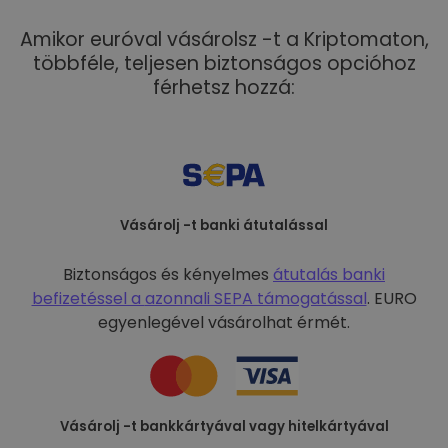
Amikor euróval vásárolsz -t a Kriptomaton,
többféle, teljesen biztonságos opcióhoz
férhetsz hozzá:
Vásárolj -t banki átutalással
Biztonságos és kényelmes
átutalás banki
befizetéssel a
azonnali SEPA támogatással
. EURO
egyenlegével vásárolhat érmét.
Vásárolj -t bankkártyával vagy hitelkártyával