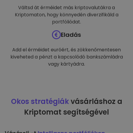
Váltsd át érméidet más kriptovalutákra a
Kriptomaton, hogy könnyedén diverzifikáld a
portfóliódat.
Eladás
Add el érméidet euróért, és zökkenőmentesen
kiveheted a pénzt a kapcsolódó bankszámládra
vagy kártyádra.
Okos stratégiák
vásárláshoz a
Kriptomat segítségével