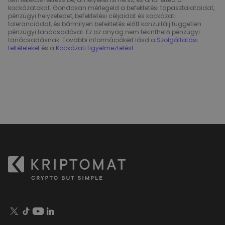
kockázatokat. Gondosan mérlegeld a befektetési tapasztalataidat,
pénzügyi helyzetedet, befektetési céljaidat és kockázati
toleranciádat, és bármilyen befektetés előtt konzultálj független
pénzügyi tanácsadóval. Ez az anyag nem tekinthető pénzügyi
tanácsadásnak. További információkért lásd a
Szolgáltatási
feltételeket
és a
Kockázati figyelmeztetést
.