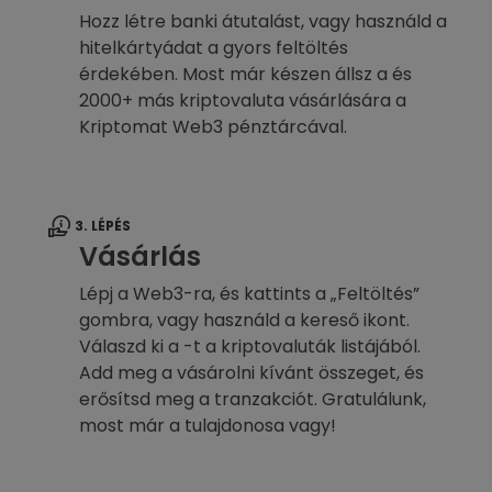
Hozz létre banki átutalást, vagy használd a
hitelkártyádat a gyors feltöltés
érdekében. Most már készen állsz a és
2000+ más kriptovaluta vásárlására a
Kriptomat Web3 pénztárcával.
3. LÉPÉS
Vásárlás
Lépj a Web3-ra, és kattints a „Feltöltés”
gombra, vagy használd a kereső ikont.
Válaszd ki a -t a kriptovaluták listájából.
Add meg a vásárolni kívánt összeget, és
erősítsd meg a tranzakciót. Gratulálunk,
most már a tulajdonosa vagy!