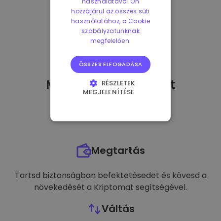
használatával Ön
hozzájárul az összes süti
használatához, a Cookie
szabályzatunknak
megfelelően.
ÖSSZES ELFOGADÁSA
Mit tehetek
miután
-t
RÉSZLETEK
MEGJELENÍTÉSE
vásároltam?
ELENGEDHETETLENÜL
SZÜKSÉGES
TELJESÍTMÉNY
Megtartás
CÉLZÁS
FUNKCIONALITÁS
Tartsd biztonságban befektetésedet és kövesd a
növekedését a Kriptomat segítségével.
Váltás