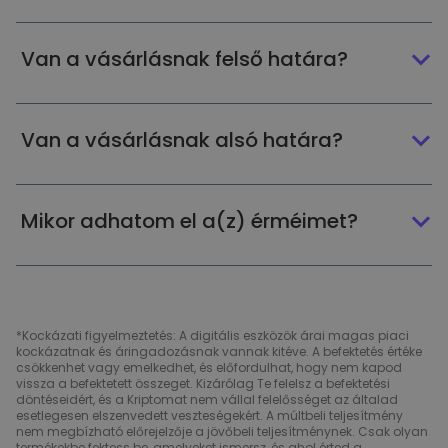
Van a vásárlásnak felső határa?
Van a vásárlásnak alsó határa?
Mikor adhatom el a(z) érméimet?
*Kockázati figyelmeztetés: A digitális eszközök árai magas piaci
kockázatnak és áringadozásnak vannak kitéve. A befektetés értéke
csökkenhet vagy emelkedhet, és előfordulhat, hogy nem kapod
vissza a befektetett összeget. Kizárólag Te felelsz a befektetési
döntéseidért, és a Kriptomat nem vállal felelősséget az általad
esetlegesen elszenvedett veszteségekért. A múltbeli teljesítmény
nem megbízható előrejelzője a jövőbeli teljesítménynek. Csak olyan
termékekbe fektess be, amelyeket ismersz, és ahol érted a