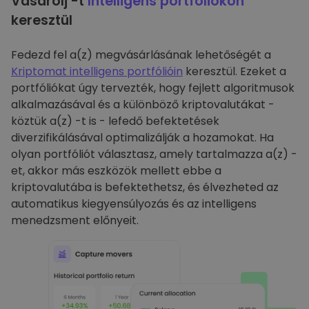
Vásárolj -t
Intelligens portfóliókon
keresztül
Fedezd fel a(z) megvásárlásának lehetőségét a
Kriptomat intelligens portfólióin
keresztül. Ezeket a
portfóliókat úgy tervezték, hogy fejlett algoritmusok
alkalmazásával és a különböző kriptovalutákat -
köztük a(z) -t is - lefedő befektetések
diverzifikálásával optimalizálják a hozamokat. Ha
olyan portfóliót választasz, amely tartalmazza a(z) -
et, akkor más eszközök mellett ebbe a
kriptovalutába is befektethetsz, és élvezheted az
automatikus kiegyensúlyozás és az intelligens
menedzsment előnyeit.