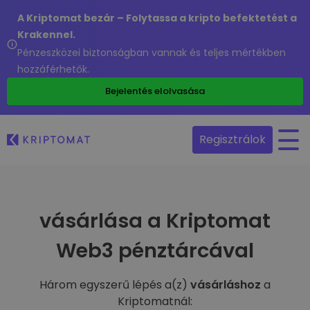
A Kriptomat bezár – Folytassa a kripto befektetést a
Krakennel.
Pénzeszközei biztonságban vannak és teljes mértékben
hozzáférhetők.
Bejelentés elolvasása
Regisztrálok
vásárlása a Kriptomat
Web3 pénztárcával
Három egyszerű lépés a(z)
vásárláshoz
a
Kriptomatnál: