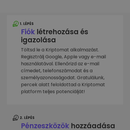
1. LÉPÉS
Fiók
létrehozása és
igazolása
Töltsd le a Kriptomat alkalmazást.
Regisztrálj Google, Apple vagy e-mail
használatával. Ellenőrizd az e-mail
címedet, telefonszámodat és a
személyazonosságodat. Gratulálunk,
percek alatt feloldottad a Kriptomat
platform teljes potenciálját!
2. LÉPÉS
Pénzeszközök
hozzáadása