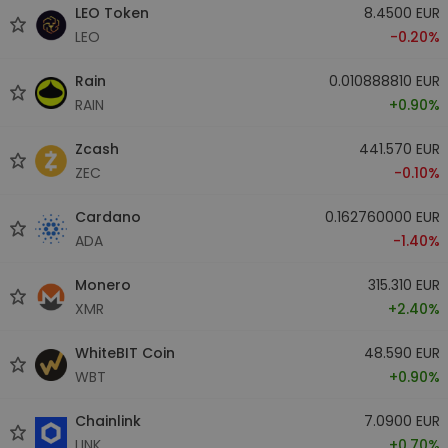
LEO Token
8.4500 EUR
LEO
-0.20%
Rain
0.010888810 EUR
RAIN
+0.90%
Zcash
441.570 EUR
ZEC
-0.10%
Cardano
0.162760000 EUR
ADA
-1.40%
Monero
315.310 EUR
XMR
+2.40%
WhiteBIT Coin
48.590 EUR
WBT
+0.90%
Chainlink
7.0900 EUR
LINK
+0.70%