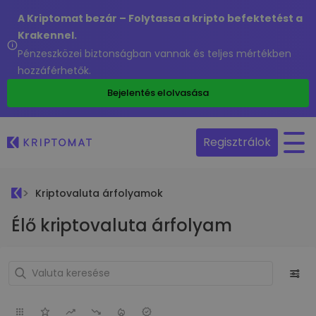
A Kriptomat bezár – Folytassa a kripto befektetést a
Krakennel.
Pénzeszközei biztonságban vannak és teljes mértékben
hozzáférhetők.
Bejelentés elolvasása
Regisztrálok
Kriptovaluta árfolyamok
Élő kriptovaluta árfolyam