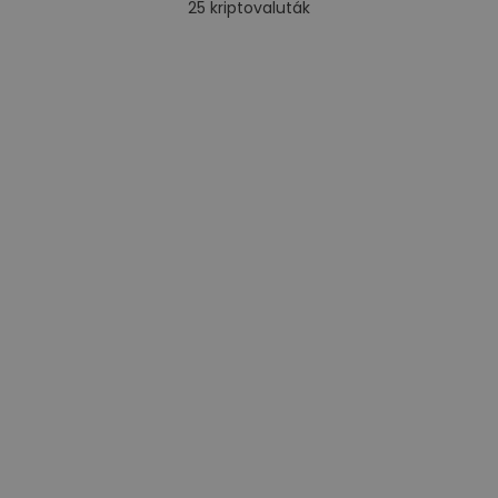
25
kriptovaluták