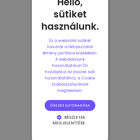
Helló,
sütiket
használunk.
Ez a weboldal sütiket
használ a felhasználói
élmény javítása érdekében.
A weboldalunk
használatával Ön
hozzájárul az összes süti
használatához, a Cookie
szabályzatunknak
megfelelően.
ÖSSZES ELFOGADÁSA
RÉSZLETEK
MEGJELENÍTÉSE
ELENGEDHETETLENÜL
SZÜKSÉGES