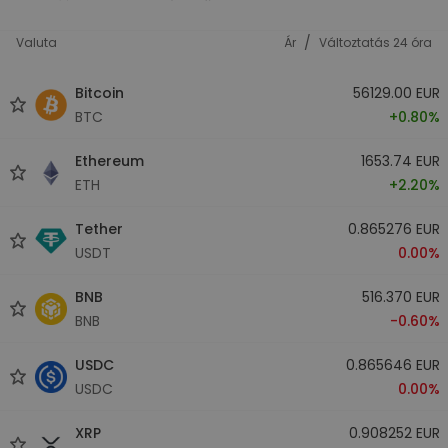
/
Valuta
Ár
Változtatás 24 óra
Bitcoin
56129.00 EUR
BTC
+0.80%
Ethereum
1653.74 EUR
ETH
+2.20%
Tether
0.865276 EUR
USDT
0.00%
BNB
516.370 EUR
BNB
-0.60%
USDC
0.865646 EUR
USDC
0.00%
XRP
0.908252 EUR