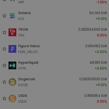
XRP
-1.90%
Solana
64.140 EUR
SOL
+0.10%
TRON
0.282534000 EUR
TRX
0.00%
Figure Heloc
0.894162 EUR
FIGR_HELOC
+3.00%
Hyperliquid
48.810 EUR
HYPE
+0.60%
Dogecoin
0.060531000 EUR
DOGE
+0.10%
USDS
0.865954 EUR
USDS
0.00%