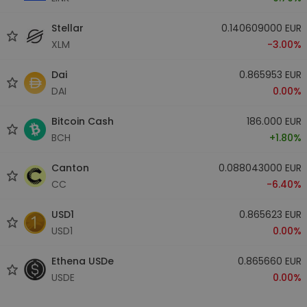
Stellar
0.140609000 EUR
XLM
-3.00%
Dai
0.865953 EUR
DAI
0.00%
Bitcoin Cash
186.000 EUR
BCH
+1.80%
Canton
0.088043000 EUR
CC
-6.40%
USD1
0.865623 EUR
USD1
0.00%
Ethena USDe
0.865660 EUR
USDE
0.00%