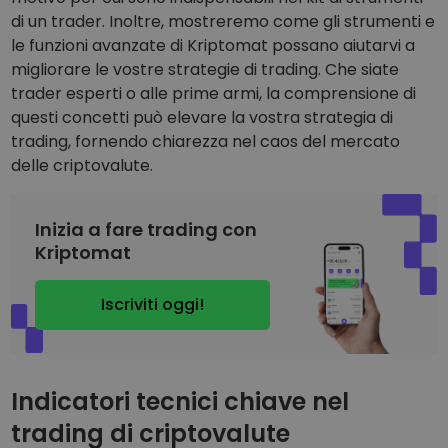
Scopri opportunità di investimento
di un trader. Inoltre, mostreremo come gli strumenti e
le funzioni avanzate di Kriptomat possano aiutarvi a
Analisi dei dati del portafoglio
Informazioni utili per performance ottimali
migliorare le vostre strategie di trading. Che siate
trader esperti o alle prime armi, la comprensione di
questi concetti può elevare la vostra strategia di
trading, fornendo chiarezza nel caos del mercato
delle criptovalute.
Inizia a fare trading con
Kriptomat
Iscriviti oggi!
Indicatori tecnici chiave nel
trading di criptovalute