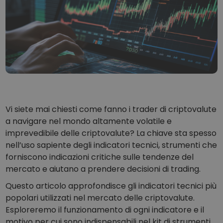
...oggi il valore sarebbe
Portafogli intelligenti
L’investimento intelligente in criptovalute
Wallet Kriptomat
Un wallet di criptovalute semplice e sicuro
Scoperta investimenti
Trova la tua strategia crypto
KriptoEarn
Guadagna premi sulle tue criptovalute
Vi siete mai chiesti come fanno i trader di criptovalute
a navigare nel mondo altamente volatile e
Salvadanaio
imprevedibile delle criptovalute? La chiave sta spesso
Risparmia criptovalute per il tuo futuro
nell’uso sapiente degli indicatori tecnici, strumenti che
forniscono indicazioni critiche sulle tendenze del
Acquisto ricorrente
Investimenti pianificati su base regolare (DCA)
mercato e aiutano a prendere decisioni di trading.
Questo articolo approfondisce gli indicatori tecnici più
Avvisi di prezzo
Aggiornamenti dei prezzi in tempo reale dei tuoi token preferiti
popolari utilizzati nel mercato delle criptovalute.
Esploreremo il funzionamento di ogni indicatore e il
Scopri asset
motivo per cui sono indispensabili nel kit di strumenti