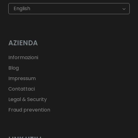
€
EUR
kr
SEK
English
$
USD
fr.
CHF
лв.
BGN
kr
NOK
Kč
CZK
L
RON
AZIENDA
ft
HUF
kr.
DKK
zł
PLN
Informazioni
Blog
Impressum
Contattaci
Legal & Security
Fraud prevention