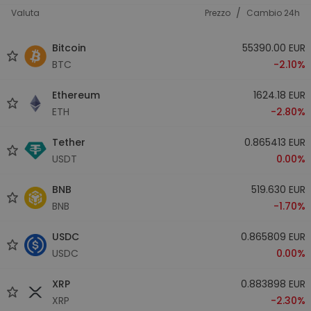
/
Valuta
Prezzo
Cambio 24h
Bitcoin
55390.00 EUR
BTC
-2.10%
Ethereum
1624.18 EUR
ETH
-2.80%
Tether
0.865413 EUR
USDT
0.00%
BNB
519.630 EUR
BNB
-1.70%
USDC
0.865809 EUR
USDC
0.00%
XRP
0.883898 EUR
XRP
-2.30%