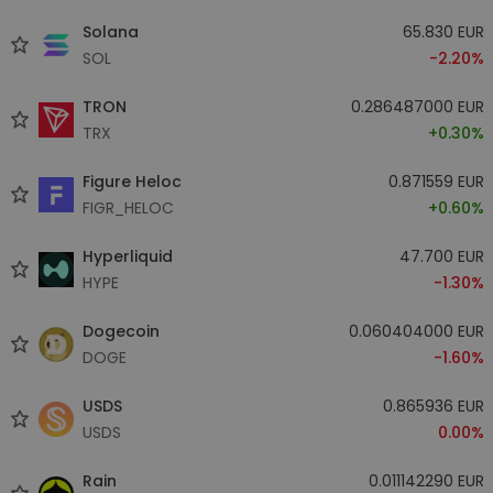
Solana
65.830 EUR
SOL
-2.20%
TRON
0.286487000 EUR
TRX
+0.30%
Figure Heloc
0.871559 EUR
FIGR_HELOC
+0.60%
Hyperliquid
47.700 EUR
HYPE
-1.30%
Dogecoin
0.060404000 EUR
DOGE
-1.60%
USDS
0.865936 EUR
USDS
0.00%
Rain
0.011142290 EUR