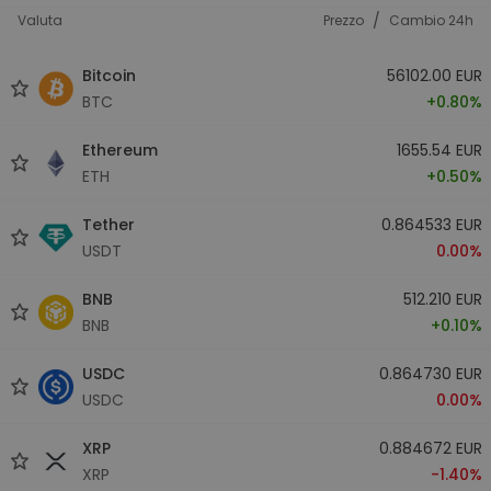
/
Valuta
Prezzo
Cambio 24h
Bitcoin
56102.00 EUR
BTC
+0.80%
Ethereum
1655.54 EUR
ETH
+0.50%
Tether
0.864533 EUR
USDT
0.00%
BNB
512.210 EUR
BNB
+0.10%
USDC
0.864730 EUR
USDC
0.00%
XRP
0.884672 EUR
XRP
-1.40%