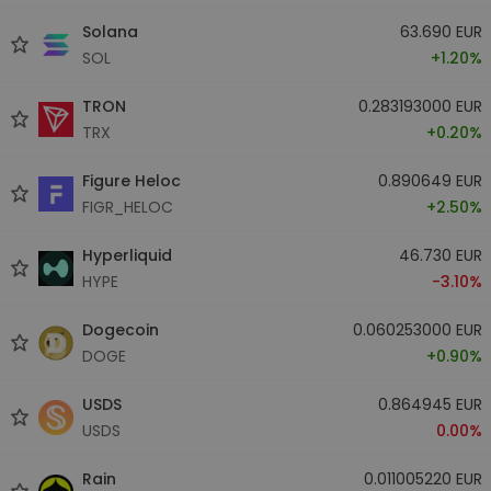
Solana
63.690 EUR
SOL
+1.20%
TRON
0.283193000 EUR
TRX
+0.20%
Figure Heloc
0.890649 EUR
FIGR_HELOC
+2.50%
Hyperliquid
46.730 EUR
HYPE
-3.10%
Dogecoin
0.060253000 EUR
DOGE
+0.90%
USDS
0.864945 EUR
USDS
0.00%
Rain
0.011005220 EUR