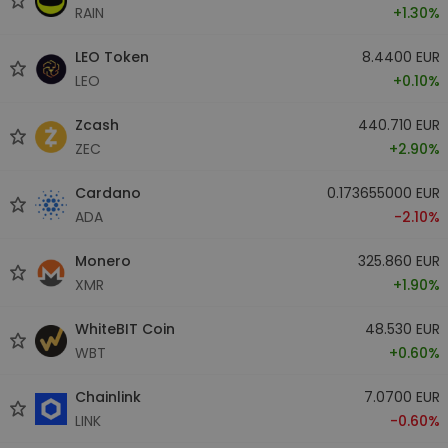
RAIN
+1.30%
LEO Token
8.4400 EUR
LEO
+0.10%
Zcash
440.710 EUR
ZEC
+2.90%
Cardano
0.173655000 EUR
ADA
-2.10%
Monero
325.860 EUR
XMR
+1.90%
WhiteBIT Coin
48.530 EUR
WBT
+0.60%
Chainlink
7.0700 EUR
LINK
-0.60%