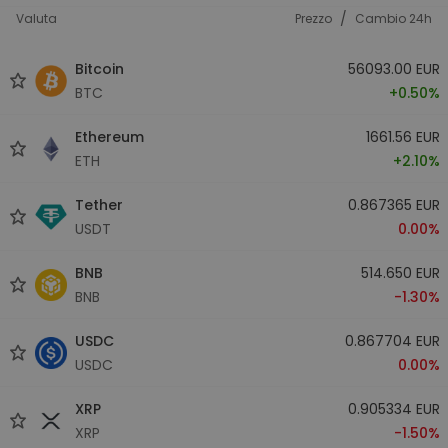
/
Valuta
Prezzo
Cambio 24h
Bitcoin
56093.00 EUR
BTC
+0.50%
Ethereum
1661.56 EUR
ETH
+2.10%
Tether
0.867365 EUR
USDT
0.00%
BNB
514.650 EUR
BNB
-1.30%
USDC
0.867704 EUR
USDC
0.00%
XRP
0.905334 EUR
XRP
-1.50%