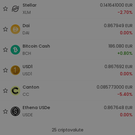
Stellar
0.141641000 EUR
XLM
-2.70%
Dai
0.867949 EUR
DAI
0.00%
Bitcoin Cash
186.080 EUR
BCH
+0.80%
USD1
0.867692 EUR
USD1
0.00%
Canton
0.085773000 EUR
CC
-5.40%
Ethena USDe
0.867648 EUR
USDE
0.00%
25
criptovalute