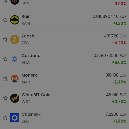
LEO
0.00%
Rain
0.010890440 EUR
RAIN
+1.20%
Zcash
431.720 EUR
ZEC
-4.20%
Cardano
0.178072000 EUR
ADA
+9.00%
Monero
316.130 EUR
XMR
+2.40%
WhiteBIT Coin
48.610 EUR
WBT
+0.70%
Chainlink
7.2200 EUR
LINK
+1.40%