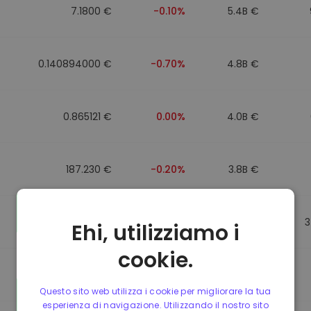
7.1800 €
-0.10%
5.4B €
0.140894000 €
-0.70%
4.8B €
0.865121 €
0.00%
4.0B €
187.230 €
-0.20%
3.8B €
0.864947 €
0.00%
3.5B €
3
Ehi, utilizziamo i
cookie.
0.864977 €
0.00%
3.4B €
Questo sito web utilizza i cookie per migliorare la tua
esperienza di navigazione. Utilizzando il nostro sito