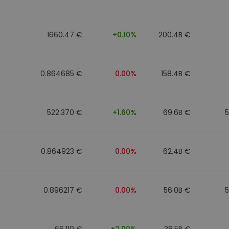
to
1660.47 €
+0.10%
200.4B €
0.864685 €
0.00%
158.4B €
522.370 €
+1.60%
69.6B €
0.864923 €
0.00%
62.4B €
0.896217 €
0.00%
56.0B €
66.110 €
+2.00%
38.5B €