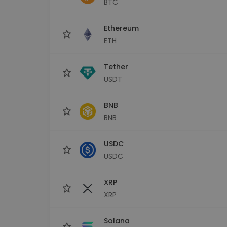
BTC
Scoperta investimenti
Trova la tua strategia cryp
Ethereum
ETH
Tether
USDT
BNB
BNB
USDC
USDC
XRP
XRP
Solana