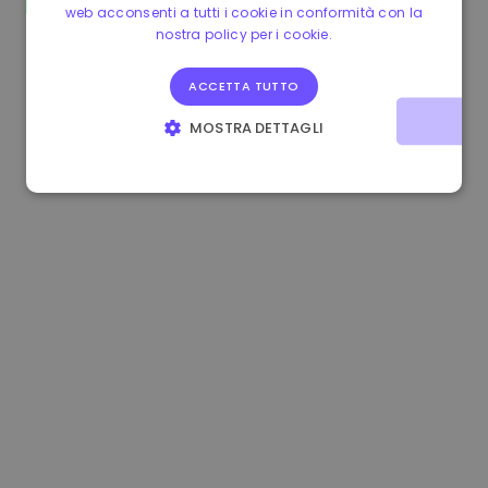
web acconsenti a tutti i cookie in conformità con la
0.084060000 €
+6.10%
3.3B €
nostra policy per i cookie.
ACCETTA TUTTO
MOSTRA DETTAGLI
STRETTAMENTE NECESSARI
PERFORMANCE
TARGETING
FUNZIONALITÀ