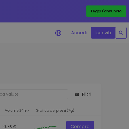
Leggi l'annuncio
Accedi
Iscriviti
di prezzo
menti dei prezzi in tempo
 tuoi token preferiti
 asset
pportunità di investimento
Filtri
 dei dati del
oglio
ioni utili per performance
Volume 24h
Grafico dei prezzi (7g)
Compra
10.7B €