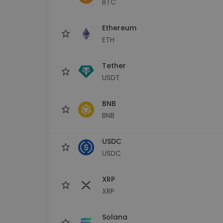
BTC
Scoperta investimenti
Trova la tua strategia cryp
Ethereum
ETH
Tether
USDT
BNB
BNB
USDC
USDC
XRP
XRP
Solana