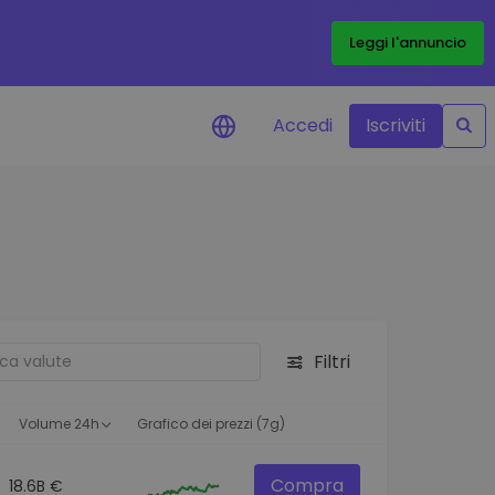
Leggi l'annuncio
Accedi
Iscriviti
di prezzo
menti dei prezzi in tempo
 tuoi token preferiti
 asset
pportunità di investimento
Filtri
 dei dati del
oglio
ioni utili per performance
Volume 24h
Grafico dei prezzi (7g)
Compra
18.6B €