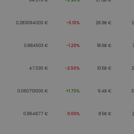
0.283094000 €
-0.10%
26.9B €
0.884503 €
-1.20%
18.6B €
47.030 €
-2.50%
10.5B €
0.060713000 €
+1.70%
9.4B €
3
0.864877 €
0.00%
8.5B €