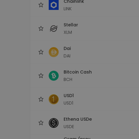
Chainlink
LINK
Stellar
XLM
Dai
DAI
Bitcoin Cash
BCH
USD1
USD1
Ethena USDe
USDE
Gram (prev.