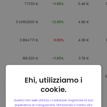
7.1700 €
+1.90%
5.4B €
0.141162000 €
+2.00%
4.9B €
0.864771 €
0.00%
4.0B €
186.920 €
+1.80%
3.7B €
0.864917 €
0.00%
3.5B €
Ehi, utilizziamo i
cookie.
0.864701 €
0.00%
3.4B €
Questo sito web utilizza i cookie per migliorare la tua
esperienza di navigazione. Utilizzando il nostro sito