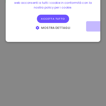
web acconsenti a tutti i cookie in conformità con la
1.170000 €
+2.60%
3.2B €
nostra policy per i cookie.
ACCETTA TUTTO
MOSTRA DETTAGLI
STRETTAMENTE NECESSARI
PERFORMANCE
TARGETING
FUNZIONALITÀ