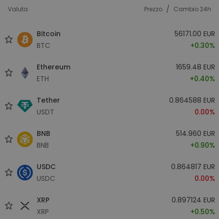
/
Valuta
Prezzo
Cambio 24h
Bitcoin
56171.00 EUR
BTC
+0.30%
Ethereum
1659.48 EUR
ETH
+0.40%
Tether
0.864588 EUR
USDT
0.00%
BNB
514.960 EUR
BNB
+0.90%
USDC
0.864817 EUR
USDC
0.00%
XRP
0.897124 EUR
XRP
+0.50%