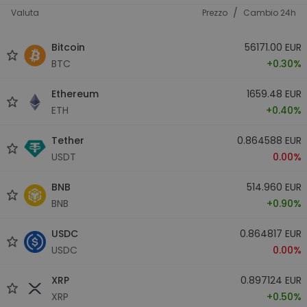
/
Valuta
Prezzo
Cambio 24h
Bitcoin
56171.00 EUR
BTC
+0.30%
Ethereum
1659.48 EUR
ETH
+0.40%
Tether
0.864588 EUR
USDT
0.00%
BNB
514.960 EUR
BNB
+0.90%
USDC
0.864817 EUR
USDC
0.00%
XRP
0.897124 EUR
XRP
+0.50%