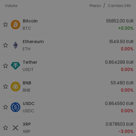
/
Valuta
Prezzo
Cambio 24h
Bitcoin
55852.00 EUR
BTC
+0.30%
Ethereum
1649.93 EUR
ETH
0.00%
Tether
0.864298 EUR
USDT
0.00%
BNB
511.480 EUR
BNB
0.00%
USDC
0.864560 EUR
USDC
0.00%
XRP
0.878503 EUR
XRP
-3.00%