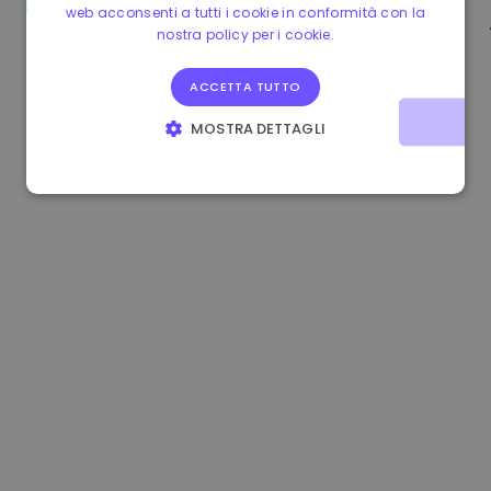
web acconsenti a tutti i cookie in conformità con la
0.865673 €
-0.10%
3.4B €
nostra policy per i cookie.
ACCETTA TUTTO
MOSTRA DETTAGLI
STRETTAMENTE NECESSARI
PERFORMANCE
TARGETING
FUNZIONALITÀ