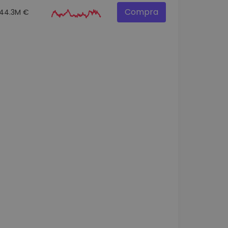
Compra
44.3M €