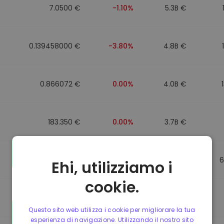
7.0500 €
-1.10%
5.3B €
0.139458000 €
-3.80%
4.8B €
0.866072 €
0.00%
4.0B €
183.350 €
0.00%
3.7B €
0.865650 €
0.00%
3.5B €
6
Ehi, utilizziamo i
cookie.
0.087241000 €
-6.90%
3.4B €
Questo sito web utilizza i cookie per migliorare la tua
esperienza di navigazione. Utilizzando il nostro sito