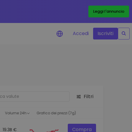
Leggi l'annuncio
Accedi
Iscriviti
di prezzo
menti dei prezzi in tempo
 tuoi token preferiti
 asset
pportunità di investimento
Filtri
 dei dati del
oglio
ioni utili per performance
Volume 24h
Grafico dei prezzi (7g)
Compra
19.3B €