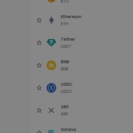
BTC
Scoperta investimenti
Trova la tua strategia cryp
Ethereum
ETH
Tether
USDT
BNB
BNB
USDC
USDC
XRP
XRP
Solana