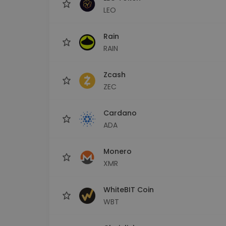
LEO
Rain
RAIN
Zcash
ZEC
Cardano
ADA
Monero
XMR
WhiteBIT Coin
WBT