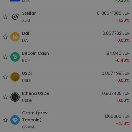
LINK
+0.20%
Stellar
0.138641000 EUR
XLM
-1.20%
Dai
0.867732 EUR
DAI
0.00%
Bitcoin Cash
184.840 EUR
BCH
-0.40%
USD1
0.867499 EUR
USD1
0.00%
Ethena USDe
0.867435 EUR
USDE
0.00%
Gram (prev.
1.160000 EUR
Toncoin)
-4.10%
GRAM