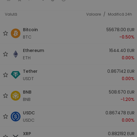
/
Valută
Valoare
Modifică 24h
Bitcoin
55678.00 EUR
BTC
-0.50%
Ethereum
1644.40 EUR
ETH
0.00%
Tether
0.867142 EUR
USDT
0.00%
BNB
508.670 EUR
BNB
-1.20%
USDC
0.867478 EUR
USDC
0.00%
XRP
0.882192 EUR