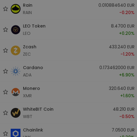
Rain
0.010884640 EUR
RAIN
-0.20%
LEO Token
8.4700 EUR
LEO
+0.20%
Zcash
433.240 EUR
ZEC
-1.20%
Cardano
0.173462000 EUR
ADA
+6.90%
Monero
320.640 EUR
XMR
+1.60%
WhiteBIT Coin
48.210 EUR
WBT
-0.50%
Chainlink
7.0500 EUR