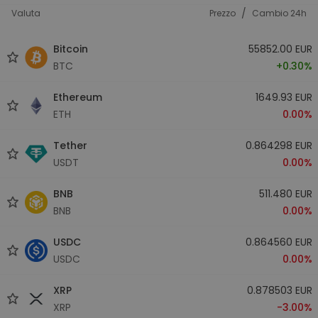
/
Valuta
Prezzo
Cambio 24h
Bitcoin
55852.00 EUR
BTC
+0.30%
Ethereum
1649.93 EUR
ETH
0.00%
Tether
0.864298 EUR
USDT
0.00%
BNB
511.480 EUR
BNB
0.00%
USDC
0.864560 EUR
USDC
0.00%
XRP
0.878503 EUR
XRP
-3.00%