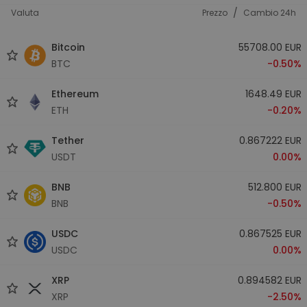
/
Valuta
Prezzo
Cambio 24h
Bitcoin
55708.00 EUR
BTC
-0.50%
Ethereum
1648.49 EUR
ETH
-0.20%
Tether
0.867222 EUR
USDT
0.00%
BNB
512.800 EUR
BNB
-0.50%
USDC
0.867525 EUR
USDC
0.00%
XRP
0.894582 EUR
XRP
-2.50%