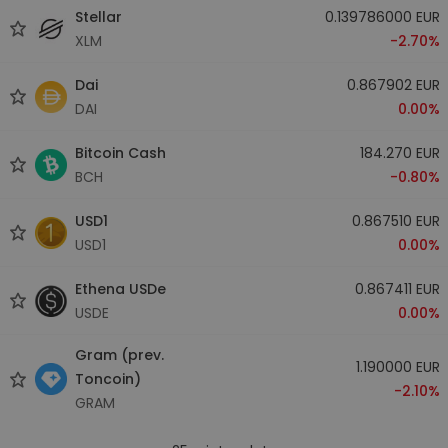
Stellar
0.139786000 EUR
XLM
-2.70%
Dai
0.867902 EUR
DAI
0.00%
Bitcoin Cash
184.270 EUR
BCH
-0.80%
USD1
0.867510 EUR
USD1
0.00%
Ethena USDe
0.867411 EUR
USDE
0.00%
Gram (prev.
1.190000 EUR
Toncoin)
-2.10%
GRAM