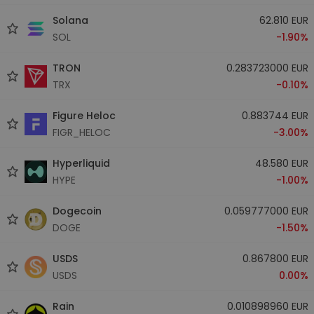
Solana
62.810 EUR
SOL
-1.90%
TRON
0.283723000 EUR
TRX
-0.10%
Figure Heloc
0.883744 EUR
FIGR_HELOC
-3.00%
Hyperliquid
48.580 EUR
HYPE
-1.00%
Dogecoin
0.059777000 EUR
DOGE
-1.50%
USDS
0.867800 EUR
USDS
0.00%
Rain
0.010898960 EUR