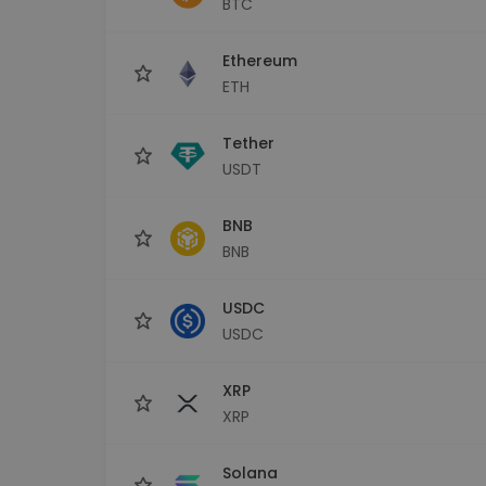
BTC
Investičný prieskumník
Nájdi svoju krypto stratégiu
Ethereum
ETH
Tether
USDT
BNB
BNB
USDC
USDC
XRP
XRP
Solana