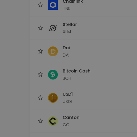
Chainlink
LINK
Stellar
XLM
Dai
DAI
Bitcoin Cash
BCH
USD1
USD1
Canton
CC