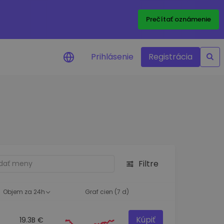
Prečítať oznámenie
Prihlásenie
Registrácia
a na cenu
 ceny vašich
kenov v reálnom
ktíva
Filtre
né príležitosti
fólia
oznatky pre optimálny
Objem za 24h
Graf cien (7 d)
Kúpiť
19.3B €