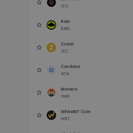
LEO
Rain
RAIN
Zcash
ZEC
Cardano
ADA
Monero
XMR
WhiteBIT Coin
WBT