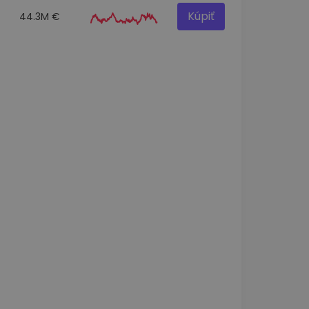
Kúpiť
44.3M €