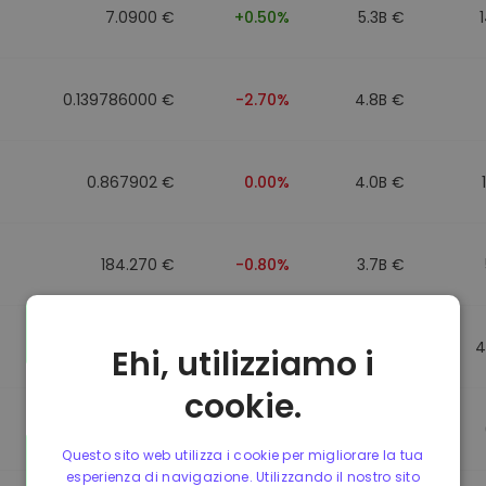
7.0900 €
+0.50%
5.3B €
0.139786000 €
-2.70%
4.8B €
0.867902 €
0.00%
4.0B €
184.270 €
-0.80%
3.7B €
0.867510 €
0.00%
3.5B €
4
Ehi, utilizziamo i
cookie.
0.867411 €
0.00%
3.4B €
Questo sito web utilizza i cookie per migliorare la tua
esperienza di navigazione. Utilizzando il nostro sito