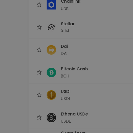
Chainlink
LINK
Stellar
XLM
Dai
DAI
Bitcoin Cash
BCH
USD1
USD1
Ethena USDe
USDE
Gram (prev.