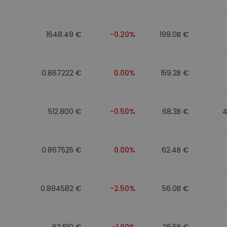
to
1648.49 €
-0.20%
199.0B €
0.867222 €
0.00%
159.2B €
512.800 €
-0.50%
68.3B €
4
0.867525 €
0.00%
62.4B €
0.894582 €
-2.50%
56.0B €
62.810 €
-1.90%
36.5B €