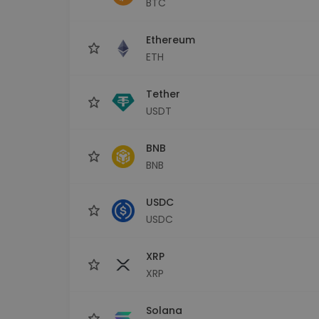
BTC
Scoperta investimenti
Trova la tua strategia cryp
Ethereum
ETH
Tether
USDT
BNB
BNB
USDC
USDC
XRP
XRP
Solana