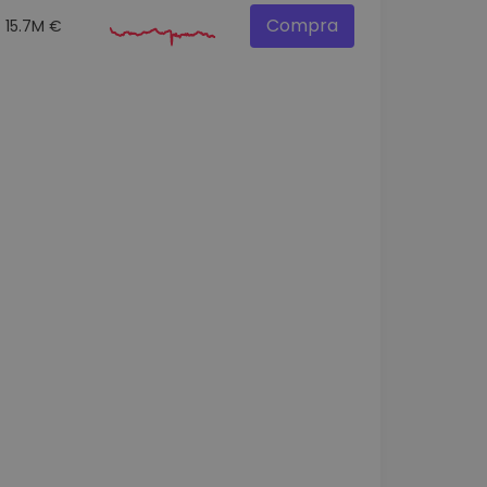
Compra
15.7M €