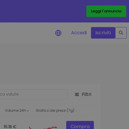
Leggi l'annuncio
Accedi
Iscriviti
di prezzo
menti dei prezzi in tempo
 tuoi token preferiti
 asset
pportunità di investimento
Filtri
 dei dati del
oglio
ioni utili per performance
Volume 24h
Grafico dei prezzi (7g)
Compra
16.1B €