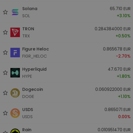
Solana
65.710 EUR
SOL
+3.10%
TRON
0.284384000 EUR
TRX
+0.50%
Figure Heloc
0.865678 EUR
FIGR_HELOC
-2.70%
Hyperliquid
47.670 EUR
HYPE
+1.80%
Dogecoin
0.060922000 EUR
DOGE
+1.10%
USDS
0.865071 EUR
USDS
0.00%
Rain
0.010951470 EUR