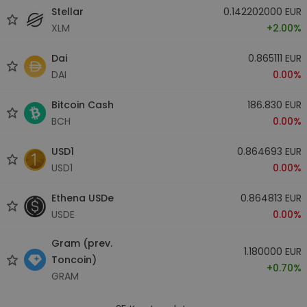
Stellar
0.142202000 EUR
XLM
+2.00%
Dai
0.865111 EUR
DAI
0.00%
Bitcoin Cash
186.830 EUR
BCH
0.00%
USD1
0.864693 EUR
USD1
0.00%
Ethena USDe
0.864813 EUR
USDE
0.00%
Gram (prev.
1.180000 EUR
Toncoin)
+0.70%
GRAM