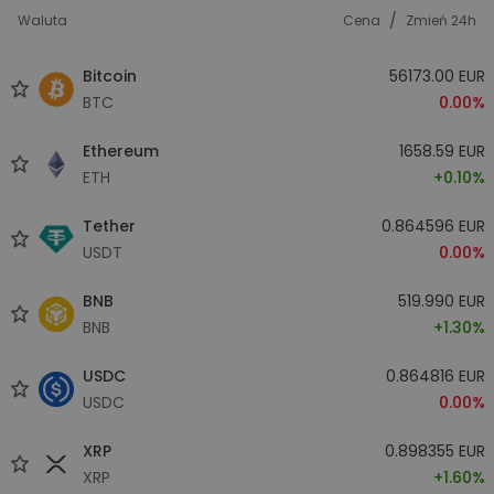
/
Waluta
Cena
Zmień 24h
Bitcoin
56173.00 EUR
BTC
0.00%
Ethereum
1658.59 EUR
ETH
+0.10%
Tether
0.864596 EUR
USDT
0.00%
BNB
519.990 EUR
BNB
+1.30%
USDC
0.864816 EUR
USDC
0.00%
XRP
0.898355 EUR
XRP
+1.60%