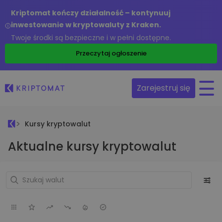
Kriptomat kończy działalność – kontynuuj
inwestowanie w kryptowaluty z Kraken.
Twoje środki są bezpieczne i w pełni dostępne.
Przeczytaj ogłoszenie
Zarejestruj się
Kursy kryptowalut
Aktualne kursy kryptowalut