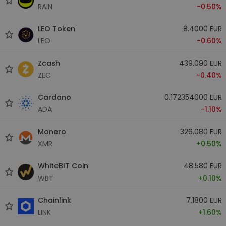
RAIN
-0.50%
LEO Token
8.4000 EUR
LEO
-0.60%
Zcash
439.090 EUR
ZEC
-0.40%
Cardano
0.172354000 EUR
ADA
-1.10%
Monero
326.080 EUR
XMR
+0.50%
WhiteBIT Coin
48.580 EUR
WBT
+0.10%
Chainlink
7.1800 EUR
LINK
+1.60%