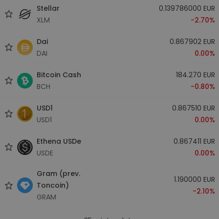
Stellar
0.139786000 EUR
XLM
-2.70%
Dai
0.867902 EUR
DAI
0.00%
Bitcoin Cash
184.270 EUR
BCH
-0.80%
USD1
0.867510 EUR
USD1
0.00%
Ethena USDe
0.867411 EUR
USDE
0.00%
Gram (prev.
1.190000 EUR
Toncoin)
-2.10%
GRAM