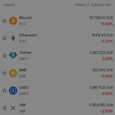
/
Valuta
Prezzo
Cambio 24h
Bitcoin
55708.00 EUR
BTC
-0.50%
Ethereum
1648.49 EUR
ETH
-0.20%
Tether
0.867222 EUR
USDT
0.00%
BNB
512.800 EUR
BNB
-0.50%
USDC
0.867525 EUR
USDC
0.00%
XRP
0.894582 EUR
XRP
-2.50%