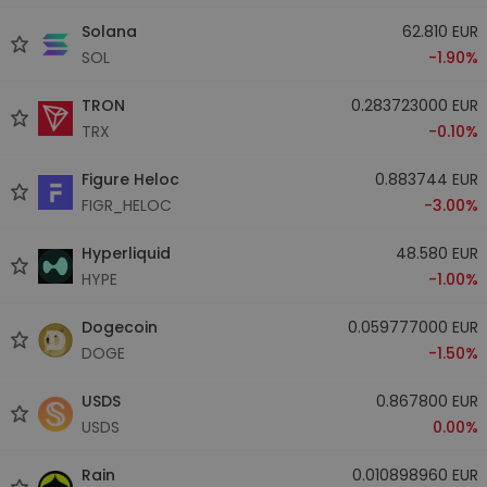
Solana
62.810 EUR
SOL
-1.90%
TRON
0.283723000 EUR
TRX
-0.10%
Figure Heloc
0.883744 EUR
FIGR_HELOC
-3.00%
Hyperliquid
48.580 EUR
HYPE
-1.00%
Dogecoin
0.059777000 EUR
DOGE
-1.50%
USDS
0.867800 EUR
USDS
0.00%
Rain
0.010898960 EUR