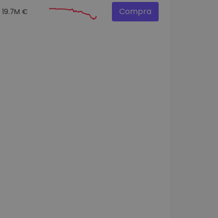
Compra
19.7M €