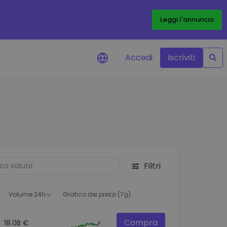
Leggi l'annuncio
Accedi
Iscriviti
di prezzo
menti dei prezzi in tempo
 tuoi token preferiti
 asset
pportunità di investimento
Filtri
 dei dati del
oglio
ioni utili per performance
Volume 24h
Grafico dei prezzi (7g)
Compra
18.0B €