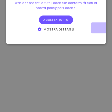
web acconsenti a tutti i cookie in conformità con la
0.080659000 €
-4.80%
3.2B €
nostra policy per i cookie.
ACCETTA TUTTO
MOSTRA DETTAGLI
STRETTAMENTE NECESSARI
PERFORMANCE
TARGETING
FUNZIONALITÀ