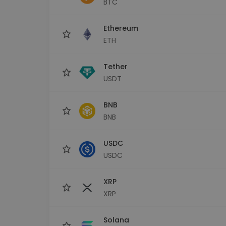
BTC
Scoperta investimenti
Trova la tua strategia cryp
Ethereum
ETH
Tether
USDT
BNB
BNB
USDC
USDC
XRP
XRP
Solana