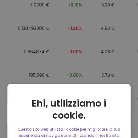
7.0700 €
+0.10%
5.3B €
0.138493000 €
-1.20%
4.8B €
0.864874 €
0.00%
4.0B €
185.690 €
+0.80%
3.7B €
0.864596 €
0.00%
3.5B €
Ehi, utilizziamo i
cookie.
0.864596 €
0.00%
3.4B €
Questo sito web utilizza i cookie per migliorare la tua
esperienza di navigazione. Utilizzando il nostro sito