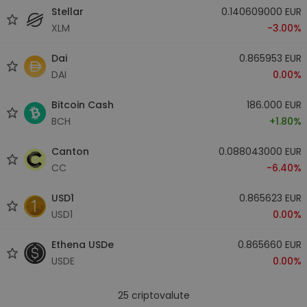
Stellar
0.140609000 EUR
XLM
-3.00%
Dai
0.865953 EUR
DAI
0.00%
Bitcoin Cash
186.000 EUR
BCH
+1.80%
Canton
0.088043000 EUR
CC
-6.40%
USD1
0.865623 EUR
USD1
0.00%
Ethena USDe
0.865660 EUR
USDE
0.00%
25
criptovalute