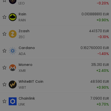
LEO
-0.20%
Rain
0.010888810 EUR
RAIN
+0.90%
Zcash
441.570 EUR
ZEC
-0.10%
Cardano
0.162760000 EUR
ADA
-1.40%
Monero
315.310 EUR
XMR
+2.40%
WhiteBIT Coin
48.590 EUR
WBT
+0.90%
Chainlink
7.0900 EUR
LINK
+0.70%