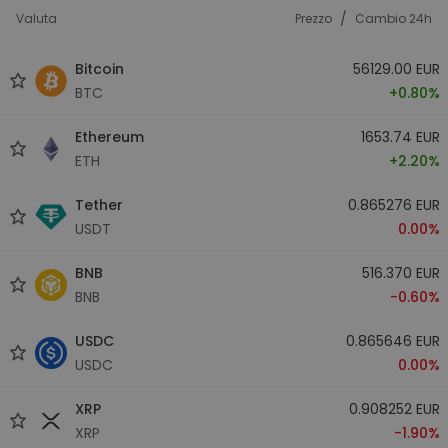
/
Valuta
Prezzo
Cambio 24h
Bitcoin
56129.00 EUR
BTC
+0.80%
Ethereum
1653.74 EUR
ETH
+2.20%
Tether
0.865276 EUR
USDT
0.00%
BNB
516.370 EUR
BNB
-0.60%
USDC
0.865646 EUR
USDC
0.00%
XRP
0.908252 EUR
XRP
-1.90%