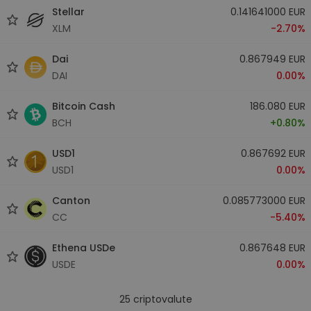
Stellar
0.141641000 EUR
XLM
-2.70%
Dai
0.867949 EUR
DAI
0.00%
Bitcoin Cash
186.080 EUR
BCH
+0.80%
USD1
0.867692 EUR
USD1
0.00%
Canton
0.085773000 EUR
CC
-5.40%
Ethena USDe
0.867648 EUR
USDE
0.00%
25
criptovalute