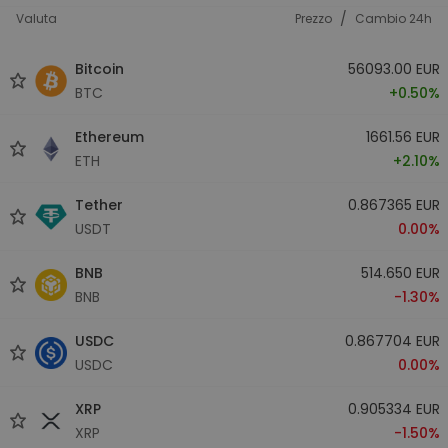
/
Valuta
Prezzo
Cambio 24h
Bitcoin
56093.00 EUR
BTC
+0.50%
Ethereum
1661.56 EUR
ETH
+2.10%
Tether
0.867365 EUR
USDT
0.00%
BNB
514.650 EUR
BNB
-1.30%
USDC
0.867704 EUR
USDC
0.00%
XRP
0.905334 EUR
XRP
-1.50%