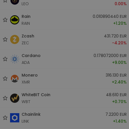
LEO
0.00%
Rain
0.010890440 EUR
RAIN
+1.20%
Zcash
431.720 EUR
ZEC
-4.20%
Cardano
0.178072000 EUR
ADA
+9.00%
Monero
316.130 EUR
XMR
+2.40%
WhiteBIT Coin
48.610 EUR
WBT
+0.70%
Chainlink
7.2200 EUR
LINK
+1.40%