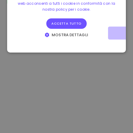
web acconsenti a tutti i cookie in conformità con la
0.865660 €
0.00%
3.4B €
nostra policy per i cookie.
ACCETTA TUTTO
MOSTRA DETTAGLI
STRETTAMENTE NECESSARI
PERFORMANCE
TARGETING
FUNZIONALITÀ