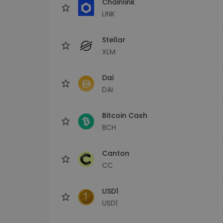
Chainlink
LINK
Stellar
XLM
Dai
DAI
Bitcoin Cash
BCH
Canton
CC
USD1
USD1