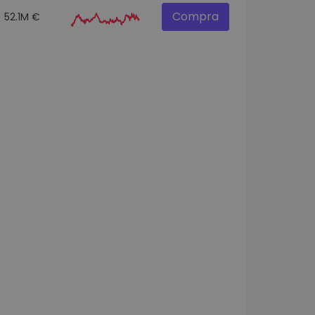
Compra
52.1M €