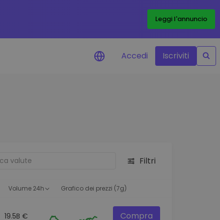
Leggi l'annuncio
Accedi
Iscriviti
di prezzo
menti dei prezzi in tempo
 tuoi token preferiti
 asset
pportunità di investimento
Filtri
 dei dati del
oglio
ioni utili per performance
Volume 24h
Grafico dei prezzi (7g)
Compra
19.5B €