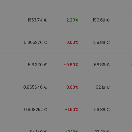
to
1653.74 €
+2.20%
199.6B €
0.865276 €
0.00%
158.8B €
516.370 €
-0.60%
68.8B €
0.865646 €
0.00%
62.1B €
0.908252 €
-1.90%
56.8B €
64.140 €
+0.10%
37.3B €