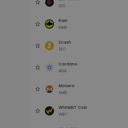
LEO
Rain
RAIN
Zcash
ZEC
Cardano
ADA
Monero
XMR
WhiteBIT Coin
WBT