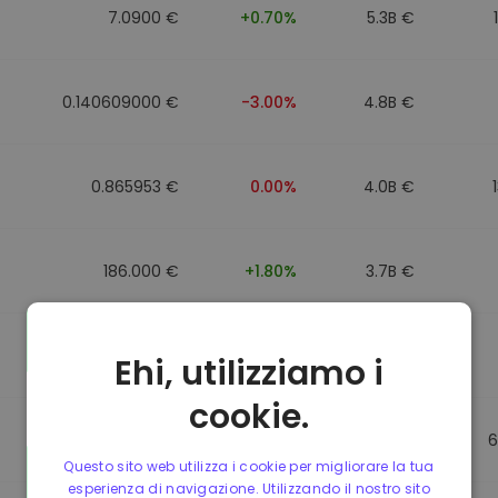
7.0900 €
+0.70%
5.3B €
0.140609000 €
-3.00%
4.8B €
0.865953 €
0.00%
4.0B €
186.000 €
+1.80%
3.7B €
0.088043000 €
-6.40%
3.5B €
Ehi, utilizziamo i
cookie.
0.865623 €
0.00%
3.5B €
6
Questo sito web utilizza i cookie per migliorare la tua
esperienza di navigazione. Utilizzando il nostro sito