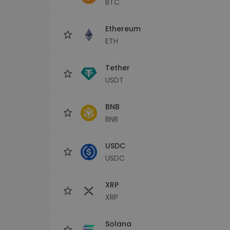
BTC
Scoperta investimenti
Trova la tua strategia cryp
Ethereum
ETH
Tether
USDT
BNB
BNB
USDC
USDC
XRP
XRP
Solana