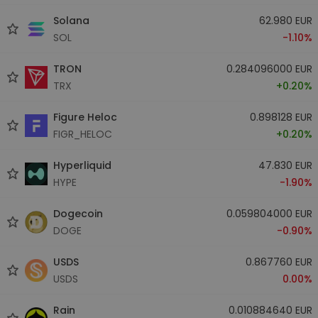
Solana
62.980 EUR
SOL
-1.10%
TRON
0.284096000 EUR
TRX
+0.20%
Figure Heloc
0.898128 EUR
FIGR_HELOC
+0.20%
Hyperliquid
47.830 EUR
HYPE
-1.90%
Dogecoin
0.059804000 EUR
DOGE
-0.90%
USDS
0.867760 EUR
USDS
0.00%
Rain
0.010884640 EUR