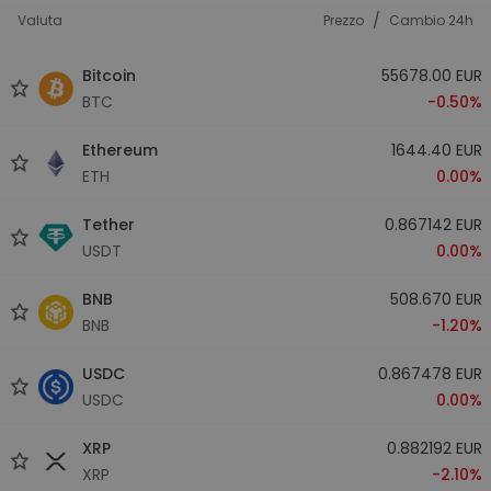
/
Valuta
Prezzo
Cambio 24h
Bitcoin
55678.00 EUR
BTC
-0.50%
Ethereum
1644.40 EUR
ETH
0.00%
Tether
0.867142 EUR
USDT
0.00%
BNB
508.670 EUR
BNB
-1.20%
USDC
0.867478 EUR
USDC
0.00%
XRP
0.882192 EUR
XRP
-2.10%