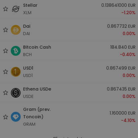
Stellar
0.138641000 EUR
XLM
-1.20%
Dai
0.867732 EUR
DAI
0.00%
Bitcoin Cash
184.840 EUR
BCH
-0.40%
USD1
0.867499 EUR
USD1
0.00%
Ethena USDe
0.867435 EUR
USDE
0.00%
Gram (prev.
1.160000 EUR
Toncoin)
-4.10%
GRAM