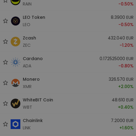
RAIN
-0.50%
LEO Token
8.3900 EUR
LEO
-0.50%
Zcash
432.040 EUR
ZEC
-1.20%
Cardano
0.172525000 EUR
ADA
-0.80%
Monero
326.570 EUR
XMR
+2.00%
WhiteBIT Coin
48.610 EUR
WBT
+0.40%
Chainlink
7.2000 EUR
LINK
+1.60%