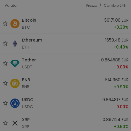
/
Valuta
Prezzo
Cambio 24h
Bitcoin
56171.00 EUR
BTC
+0.30%
Ethereum
1659.48 EUR
ETH
+0.40%
Tether
0.864588 EUR
USDT
0.00%
BNB
514.960 EUR
BNB
+0.90%
USDC
0.864817 EUR
USDC
0.00%
XRP
0.897124 EUR
XRP
+0.50%