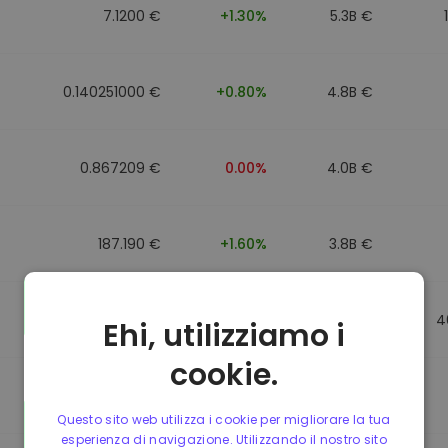
7.1200 €
+1.30%
5.3B €
0.140251000 €
+0.80%
4.8B €
0.867209 €
0.00%
4.0B €
187.190 €
+1.60%
3.8B €
0.867184 €
0.00%
3.5B €
4
Ehi, utilizziamo i
cookie.
0.867107 €
0.00%
3.4B €
Questo sito web utilizza i cookie per migliorare la tua
esperienza di navigazione. Utilizzando il nostro sito