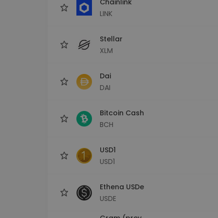
Chainlink
LINK
Stellar
XLM
Dai
DAI
Bitcoin Cash
BCH
USD1
USD1
Ethena USDe
USDE
Gram (prev.