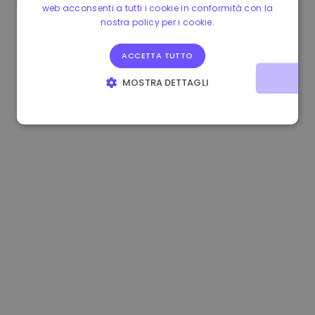
web acconsenti a tutti i cookie in conformità con la
1.160000 €
-3.00%
3.2B €
nostra policy per i cookie.
ACCETTA TUTTO
MOSTRA DETTAGLI
STRETTAMENTE NECESSARI
PERFORMANCE
TARGETING
FUNZIONALITÀ