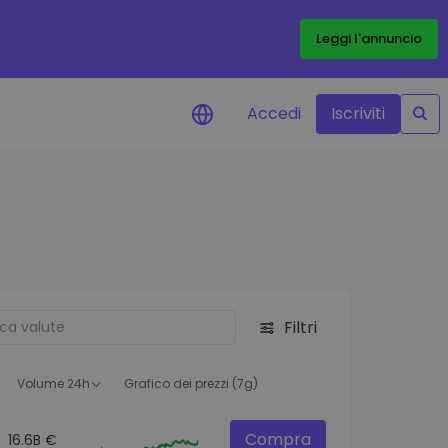
Leggi l'annuncio
Accedi
Iscriviti
di prezzo
menti dei prezzi in tempo
 tuoi token preferiti
 asset
pportunità di investimento
Filtri
 dei dati del
oglio
ioni utili per performance
Volume 24h
Grafico dei prezzi (7g)
Compra
16.6B €