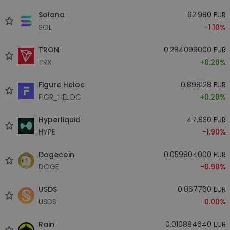
Solana
62.980 EUR
SOL
-1.10%
TRON
0.284096000 EUR
TRX
+0.20%
Figure Heloc
0.898128 EUR
FIGR_HELOC
+0.20%
Hyperliquid
47.830 EUR
HYPE
-1.90%
Dogecoin
0.059804000 EUR
DOGE
-0.90%
USDS
0.867760 EUR
USDS
0.00%
Rain
0.010884640 EUR