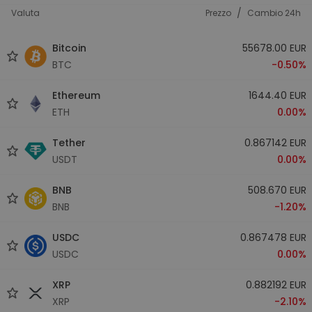
/
Valuta
Prezzo
Cambio 24h
Bitcoin
55678.00 EUR
BTC
-0.50%
Ethereum
1644.40 EUR
ETH
0.00%
Tether
0.867142 EUR
USDT
0.00%
BNB
508.670 EUR
BNB
-1.20%
USDC
0.867478 EUR
USDC
0.00%
XRP
0.882192 EUR
XRP
-2.10%