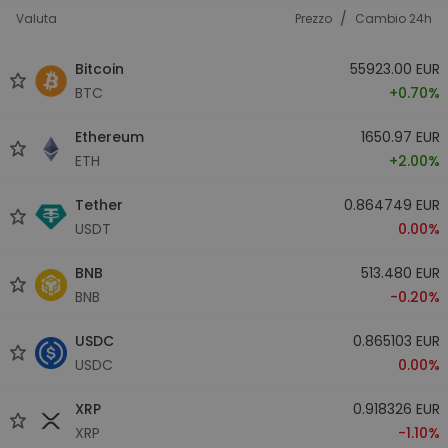
/
Valuta
Prezzo
Cambio 24h
Bitcoin
55923.00 EUR
BTC
+0.70%
Ethereum
1650.97 EUR
ETH
+2.00%
Tether
0.864749 EUR
USDT
0.00%
BNB
513.480 EUR
BNB
-0.20%
USDC
0.865103 EUR
USDC
0.00%
XRP
0.918326 EUR
XRP
-1.10%