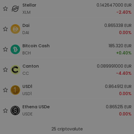
Stellar
0.142647000 EUR
XLM
-2.40%
Dai
0.865338 EUR
DAI
0.00%
Bitcoin Cash
185.320 EUR
BCH
+0.40%
Canton
0.089991000 EUR
CC
-4.40%
USD1
0.864912 EUR
USD1
0.00%
Ethena USDe
0.865215 EUR
USDE
0.00%
25
criptovalute