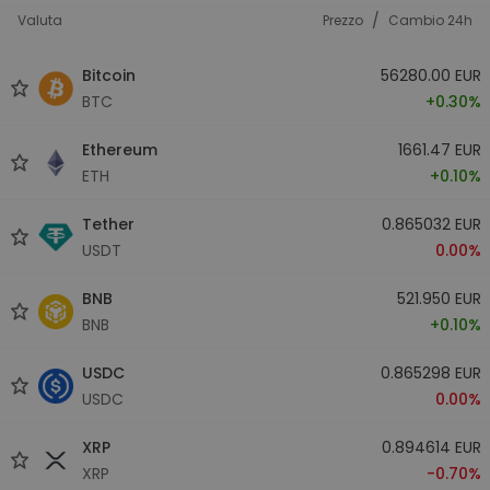
/
Valuta
Prezzo
Cambio 24h
Bitcoin
56280.00 EUR
BTC
+0.30%
Ethereum
1661.47 EUR
ETH
+0.10%
Tether
0.865032 EUR
USDT
0.00%
BNB
521.950 EUR
BNB
+0.10%
USDC
0.865298 EUR
USDC
0.00%
XRP
0.894614 EUR
XRP
-0.70%