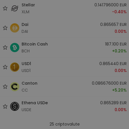
Stellar
0.141796000 EUR
XLM
-0.40%
Dai
0.865657 EUR
DAI
0.00%
Bitcoin Cash
187.100 EUR
BCH
+0.20%
USD1
0.865440 EUR
USD1
0.00%
Canton
0.086676000 EUR
CC
+5.20%
Ethena USDe
0.865289 EUR
USDE
0.00%
25
criptovalute