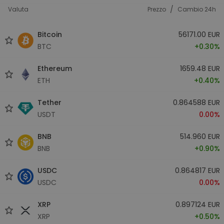
/
Valuta
Prezzo
Cambio 24h
Bitcoin
56171.00 EUR
BTC
+0.30%
Ethereum
1659.48 EUR
ETH
+0.40%
Tether
0.864588 EUR
USDT
0.00%
BNB
514.960 EUR
BNB
+0.90%
USDC
0.864817 EUR
USDC
0.00%
XRP
0.897124 EUR
XRP
+0.50%