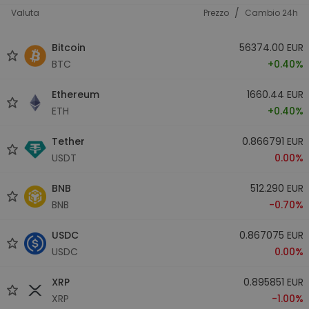
/
Valuta
Prezzo
Cambio 24h
Bitcoin
56374.00 EUR
BTC
+0.40%
Ethereum
1660.44 EUR
ETH
+0.40%
Tether
0.866791 EUR
USDT
0.00%
BNB
512.290 EUR
BNB
-0.70%
USDC
0.867075 EUR
USDC
0.00%
XRP
0.895851 EUR
XRP
-1.00%