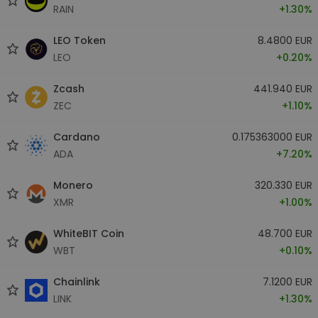
RAIN
+1.30%
LEO Token
8.4800 EUR
LEO
+0.20%
Zcash
441.940 EUR
ZEC
+1.10%
Cardano
0.175363000 EUR
ADA
+7.20%
Monero
320.330 EUR
XMR
+1.00%
WhiteBIT Coin
48.700 EUR
WBT
+0.10%
Chainlink
7.1200 EUR
LINK
+1.30%