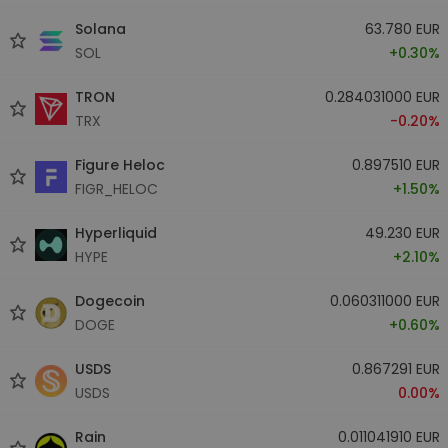
Solana
63.780 EUR
SOL
+0.30%
TRON
0.284031000 EUR
TRX
-0.20%
Figure Heloc
0.897510 EUR
FIGR_HELOC
+1.50%
Hyperliquid
49.230 EUR
HYPE
+2.10%
Dogecoin
0.060311000 EUR
DOGE
+0.60%
USDS
0.867291 EUR
USDS
0.00%
Rain
0.011041910 EUR