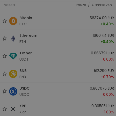
/
Valuta
Prezzo
Cambio 24h
Bitcoin
56374.00 EUR
BTC
+0.40%
Ethereum
1660.44 EUR
ETH
+0.40%
Tether
0.866791 EUR
USDT
0.00%
BNB
512.290 EUR
BNB
-0.70%
USDC
0.867075 EUR
USDC
0.00%
XRP
0.895851 EUR
XRP
-1.00%