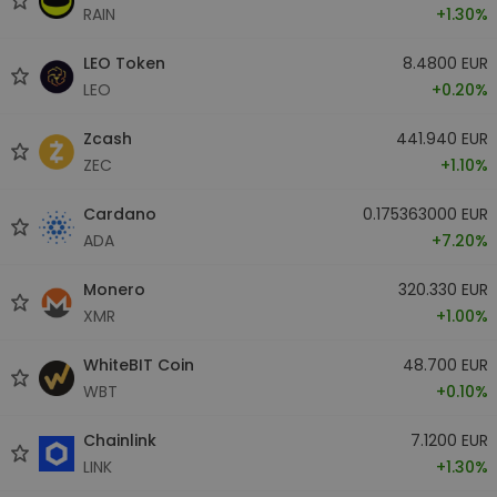
RAIN
+1.30%
LEO Token
8.4800 EUR
LEO
+0.20%
Zcash
441.940 EUR
ZEC
+1.10%
Cardano
0.175363000 EUR
ADA
+7.20%
Monero
320.330 EUR
XMR
+1.00%
WhiteBIT Coin
48.700 EUR
WBT
+0.10%
Chainlink
7.1200 EUR
LINK
+1.30%