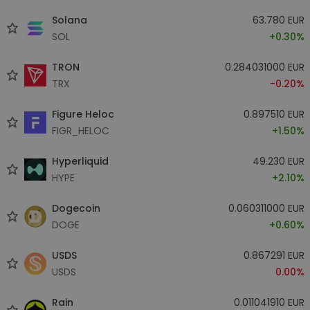
Solana
63.780 EUR
SOL
+0.30%
TRON
0.284031000 EUR
TRX
-0.20%
Figure Heloc
0.897510 EUR
FIGR_HELOC
+1.50%
Hyperliquid
49.230 EUR
HYPE
+2.10%
Dogecoin
0.060311000 EUR
DOGE
+0.60%
USDS
0.867291 EUR
USDS
0.00%
Rain
0.011041910 EUR