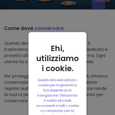
Come dove
conservare
Quando decidi di comprare su
Kriptomat
, li
Ehi,
trasferiamo direttamente nel tuo wallet dedicato e
protetto all’interno della nostra piattaforma. Ogni
utilizziamo
utente ha a disposizione un wallet personale.
i cookie.
Per proteggere i nostri clienti e i loro fondi, offriamo
Questo sito web utilizza i
conservazione offline protetta ed effettuiamo
cookie per migliorare la
regolari audit di sicurezza. Questo approccio rende
tua esperienza di
la nostra piattaforma un punto di riferimento per
navigazione. Utilizzando
conservare e altre criptovalute.
il nostro sito web
acconsenti a tutti i cookie
in conformità con la