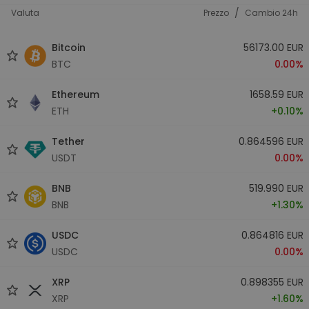
/
Valuta
Prezzo
Cambio 24h
Bitcoin
56173.00 EUR
BTC
0.00%
Ethereum
1658.59 EUR
ETH
+0.10%
Tether
0.864596 EUR
USDT
0.00%
BNB
519.990 EUR
BNB
+1.30%
USDC
0.864816 EUR
USDC
0.00%
XRP
0.898355 EUR
XRP
+1.60%