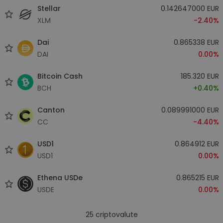
Stellar
0.142647000 EUR
XLM
-2.40%
Dai
0.865338 EUR
DAI
0.00%
Bitcoin Cash
185.320 EUR
BCH
+0.40%
Canton
0.089991000 EUR
CC
-4.40%
USD1
0.864912 EUR
USD1
0.00%
Ethena USDe
0.865215 EUR
USDE
0.00%
25
criptovalute