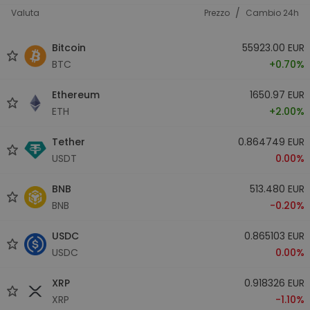
/
Valuta
Prezzo
Cambio 24h
Bitcoin
55923.00 EUR
BTC
+0.70%
Ethereum
1650.97 EUR
ETH
+2.00%
Tether
0.864749 EUR
USDT
0.00%
BNB
513.480 EUR
BNB
-0.20%
USDC
0.865103 EUR
USDC
0.00%
XRP
0.918326 EUR
XRP
-1.10%