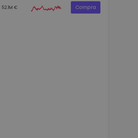
Compra
52.1M €