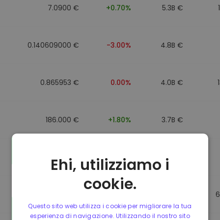
7.0900 €
+0.70%
5.3B €
0.140609000 €
-3.00%
4.8B €
0.865953 €
0.00%
4.0B €
186.000 €
+1.80%
3.7B €
0.088043000 €
-6.40%
3.5B €
Ehi, utilizziamo i
cookie.
0.865623 €
0.00%
3.5B €
6
Questo sito web utilizza i cookie per migliorare la tua
esperienza di navigazione. Utilizzando il nostro sito