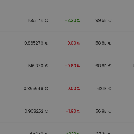
to
1653.74 €
+2.20%
199.6B €
0.865276 €
0.00%
158.8B €
516.370 €
-0.60%
68.8B €
0.865646 €
0.00%
62.1B €
0.908252 €
-1.90%
56.8B €
64.140 €
+0.10%
37.3B €