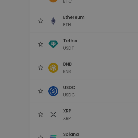
BTC
Scoperta investimenti
Trova la tua strategia cryp
Ethereum
ETH
Tether
USDT
BNB
BNB
USDC
USDC
XRP
XRP
Solana