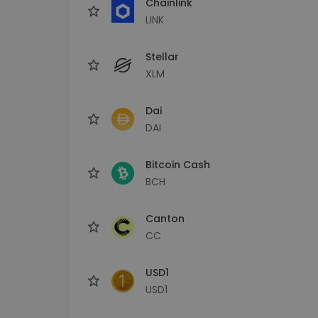
Chainlink
LINK
Stellar
XLM
Dai
DAI
Bitcoin Cash
BCH
Canton
CC
USD1
USD1