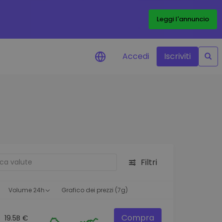
Leggi l'annuncio
Accedi
Iscriviti
di prezzo
menti dei prezzi in tempo
 tuoi token preferiti
 asset
pportunità di investimento
Filtri
 dei dati del
oglio
ioni utili per performance
Volume 24h
Grafico dei prezzi (7g)
Compra
19.5B €