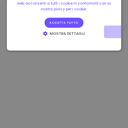
web acconsenti a tutti i cookie in conformità con la
0.865660 €
0.00%
3.4B €
nostra policy per i cookie.
ACCETTA TUTTO
MOSTRA DETTAGLI
STRETTAMENTE NECESSARI
PERFORMANCE
TARGETING
FUNZIONALITÀ