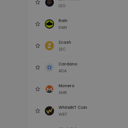
LEO
Rain
RAIN
Zcash
ZEC
Cardano
ADA
Monero
XMR
WhiteBIT Coin
WBT