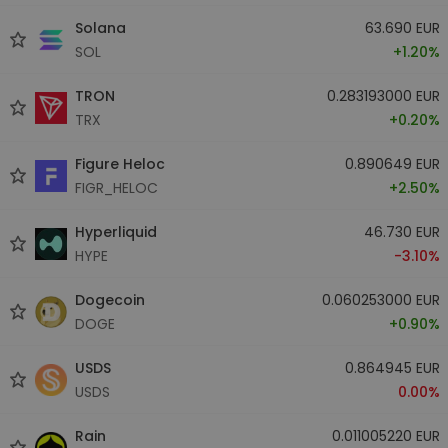
Solana
63.690 EUR
SOL
+1.20%
TRON
0.283193000 EUR
TRX
+0.20%
Figure Heloc
0.890649 EUR
FIGR_HELOC
+2.50%
Hyperliquid
46.730 EUR
HYPE
-3.10%
Dogecoin
0.060253000 EUR
DOGE
+0.90%
USDS
0.864945 EUR
USDS
0.00%
Rain
0.011005220 EUR