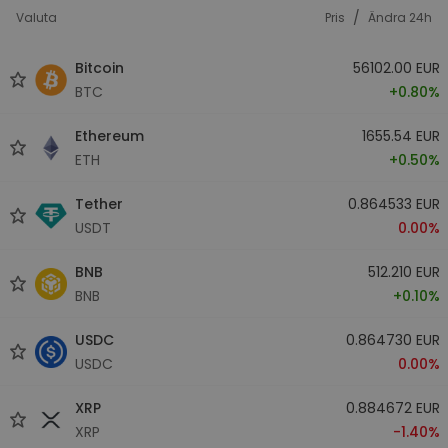
/
Valuta
Pris
Ändra 24h
Bitcoin
56102.00 EUR
BTC
+0.80%
Ethereum
1655.54 EUR
ETH
+0.50%
Tether
0.864533 EUR
USDT
0.00%
BNB
512.210 EUR
BNB
+0.10%
USDC
0.864730 EUR
USDC
0.00%
XRP
0.884672 EUR
XRP
-1.40%