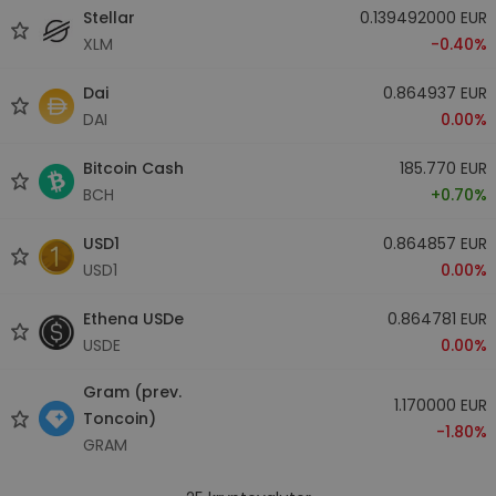
Stellar
0.139492000 EUR
XLM
-0.40%
Dai
0.864937 EUR
DAI
0.00%
Bitcoin Cash
185.770 EUR
BCH
+0.70%
USD1
0.864857 EUR
USD1
0.00%
Ethena USDe
0.864781 EUR
USDE
0.00%
Gram (prev.
1.170000 EUR
Toncoin)
-1.80%
GRAM