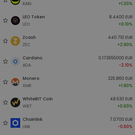
RAIN
+1.30%
LEO Token
8.4400 EUR
LEO
+0.10%
Zcash
440.710 EUR
ZEC
+2.90%
Cardano
0.173655000 EUR
ADA
-2.10%
Monero
325.860 EUR
XMR
+1.90%
WhiteBIT Coin
48.530 EUR
WBT
+0.60%
Chainlink
7.0700 EUR
LINK
-0.60%