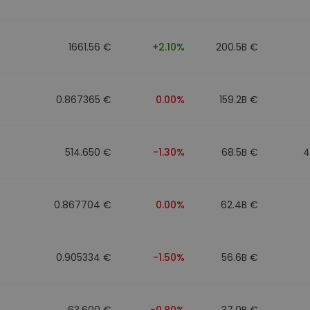
to
1661.56 €
+2.10%
200.5B €
0.867365 €
0.00%
159.2B €
514.650 €
-1.30%
68.5B €
4
0.867704 €
0.00%
62.4B €
0.905334 €
-1.50%
56.6B €
63.600 €
-0.80%
37.0B €