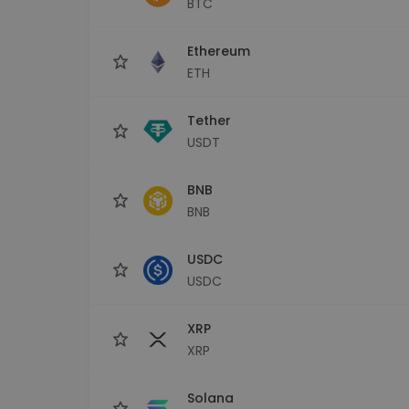
BTC
Scoperta investimenti
Trova la tua strategia cryp
Ethereum
ETH
Tether
USDT
BNB
BNB
USDC
USDC
XRP
XRP
Solana