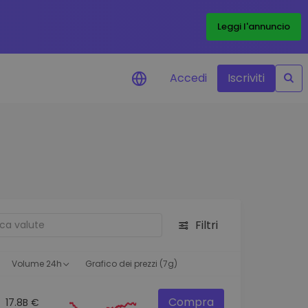
Leggi l'annuncio
Accedi
Iscriviti
di prezzo
menti dei prezzi in tempo
 tuoi token preferiti
 asset
pportunità di investimento
Filtri
 dei dati del
oglio
ioni utili per performance
Volume 24h
Grafico dei prezzi (7g)
Compra
17.8B €