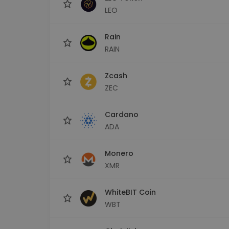
LEO
Rain
RAIN
Zcash
ZEC
Cardano
ADA
Monero
XMR
WhiteBIT Coin
WBT