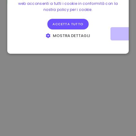
web acconsenti a tutti i cookie in conformità con la
0.867648 €
0.00%
3.4B €
nostra policy per i cookie.
ACCETTA TUTTO
MOSTRA DETTAGLI
STRETTAMENTE NECESSARI
PERFORMANCE
TARGETING
FUNZIONALITÀ