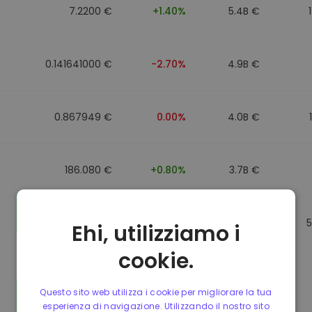
7.2200 €
+1.40%
5.4B €
0.141641000 €
-2.70%
4.9B €
0.867949 €
0.00%
4.0B €
186.080 €
+0.80%
3.7B €
0.867692 €
0.00%
3.5B €
Ehi, utilizziamo i
cookie.
0.085773000 €
-5.40%
3.4B €
Questo sito web utilizza i cookie per migliorare la tua
esperienza di navigazione. Utilizzando il nostro sito