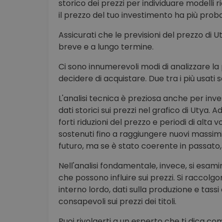
storico dei prezzi per individuare modelli 
il prezzo del tuo investimento ha più probab
Assicurati che le previsioni del prezzo di 
breve e a lungo termine.
Ci sono innumerevoli modi di analizzare la 
decidere di acquistare. Due tra i più usati 
L'analisi tecnica è preziosa anche per inve
dati storici sui prezzi nel grafico di Utya
forti riduzioni del prezzo e periodi di alta 
sostenuti fino a raggiungere nuovi massimi
futuro, ma se è stato coerente in passato, 
Nell'analisi fondamentale, invece, si esamina
che possono influire sui prezzi. Si raccolg
interno lordo, dati sulla produzione e tass
consapevoli sui prezzi dei titoli.
Puoi rivolgerti a un esperto che ti dica