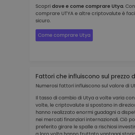
Scopri
dove e come comprare Utya
. Co
comprare UTYA e altre criptovalute è facil
sicuro.
Come comprare Utya
Fattori che influiscono sul prezzo d
Numerosi fattori influiscono sul valore di U
Il tasso di cambio di Utya a volte varia co
volte, le criptovalute si spostano in dire
hanno realizzato enormi guadagni a dispet
nei mercati finanziari internazionali. Ciò p
preferito girare le spalle a rischiosi inves
a loro volta hanno fruttato vantaggi storic