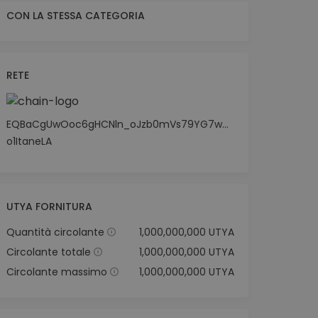
CON LA STESSA CATEGORIA
RETE
EQBaCgUwOoc6gHCNln_oJzb0mVs79YG7wYoavh-
o1ItaneLA
UTYA FORNITURA
Quantità circolante
1,000,000,000 UTYA
Circolante totale
1,000,000,000 UTYA
Circolante massimo
1,000,000,000 UTYA