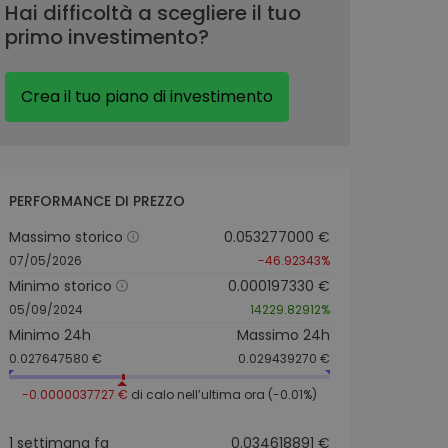
Hai difficoltà a scegliere il tuo
primo investimento?
Crea il tuo piano di investimento
PERFORMANCE DI PREZZO
Massimo storico
0.053277000 €
07/05/2026
-46.92343%
Minimo storico
0.000197330 €
05/09/2024
14229.82912%
Minimo 24h
Massimo 24h
0.027647580 €
0.029439270 €
-0.0000037727 €
di calo nell’ultima ora (-0.01%)
1 settimana fa
0.034618891 €