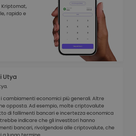
n Kriptomat,
e, rapido e
i Utya
tya.
n i cambiamenti economici più generali. Altre
zione opposta. Ad esempio, molte criptovalute
to di fallimenti bancari e incertezza economica
otrebbe indicare che gli investitori hanno
timenti bancari, rivolgendosi alle criptovalute, che
i a lungo termine.