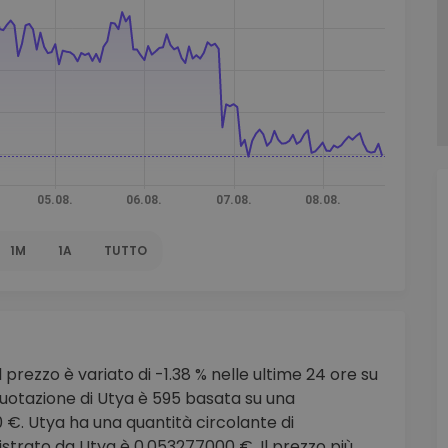
to
1M
1A
TUTTO
l prezzo è variato di -1.38 % nelle ultime 24 ore su
uotazione di Utya è 595 basata su una
 €. Utya ha una quantità circolante di
istrato da Utya è 0.053277000 €. Il prezzo più