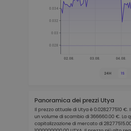
Scoperta investimenti
Trova la tua strategia cryp
24H
1S
Panoramica dei prezzi Utya
Il prezzo attuale di Utya è 0.028277510 €. I
un volume di scambio di 366660.00 €. La q
capitalizzazione di mercato di 28277515.00
1000000000.00 UTYA. Il prezzo più alto reg