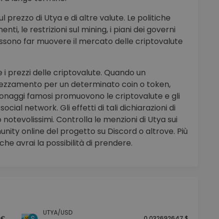
 prezzo di Utya e di altre valute. Le politiche
enti, le restrizioni sul mining, i piani dei governi
ri possono far muovere il mercato delle criptovalute
 i prezzi delle criptovalute. Quando un
prezzamento per un determinato coin o token,
sonaggi famosi promuovono le criptovalute e gli
ocial network. Gli effetti di tali dichiarazioni di
 notevolissimi. Controlla le menzioni di Utya sui
nity online del progetto su Discord o altrove. Più
che avrai la possibilità di prendere.
UTYA/USD
 €
0.032692647 $