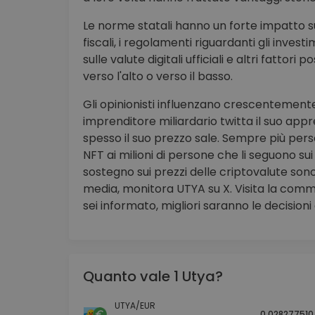
Le norme statali hanno un forte impatto sul
fiscali, i regolamenti riguardanti gli investim
sulle valute digitali ufficiali e altri fatto
verso l'alto o verso il basso.
Gli opinionisti influenzano crescentemente
imprenditore miliardario twitta il suo ap
spesso il suo prezzo sale. Sempre più per
NFT ai milioni di persone che li seguono sui s
sostegno sui prezzi delle criptovalute sono
media, monitora UTYA su X. Visita la commu
sei informato, migliori saranno le decisioni 
Quanto vale 1 Utya?
UTYA/EUR
0.028277510