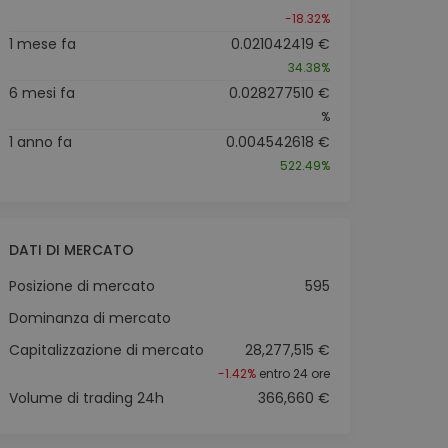
-18.32%
1 mese fa
0.021042419 €
34.38%
6 mesi fa
0.028277510 €
%
1 anno fa
0.004542618 €
522.49%
DATI DI MERCATO
Posizione di mercato
595
Dominanza di mercato
Capitalizzazione di mercato
28,277,515 €
-1.42%
entro 24 ore
Volume di trading 24h
366,660 €