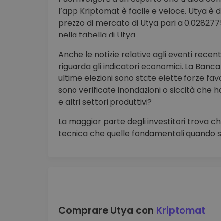
l’app Kriptomat è facile e veloce. Utya è d
prezzo di mercato di Utya pari a 0.02827751
nella tabella di Utya.
Anche le notizie relative agli eventi rece
riguarda gli indicatori economici. La Banca 
ultime elezioni sono state elette forze fav
sono verificate inondazioni o siccità che h
e altri settori produttivi?
La maggior parte degli investitori trova che
tecnica che quelle fondamentali quando si
Comprare Utya con
Kriptomat