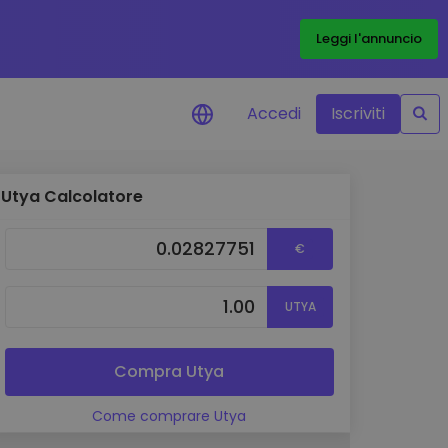
Leggi l'annuncio
Accedi
Iscriviti
Utya Calcolatore
di prezzo
menti dei prezzi in tempo
€
 tuoi token preferiti
 asset
UTYA
pportunità di investimento
 dei dati del
oglio
Compra Utya
ioni utili per performance
Come comprare Utya