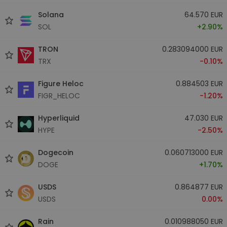
Solana
64.570 EUR
SOL
+2.90%
TRON
0.283094000 EUR
TRX
-0.10%
Figure Heloc
0.884503 EUR
FIGR_HELOC
-1.20%
Hyperliquid
47.030 EUR
HYPE
-2.50%
Dogecoin
0.060713000 EUR
DOGE
+1.70%
USDS
0.864877 EUR
USDS
0.00%
Rain
0.010988050 EUR