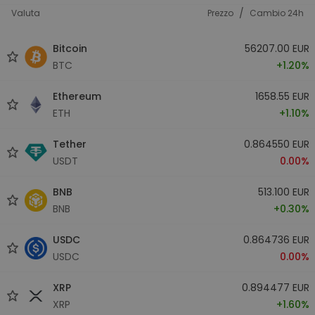
/
Valuta
Prezzo
Cambio 24h
Bitcoin
56207.00 EUR
BTC
+1.20%
Ethereum
1658.55 EUR
ETH
+1.10%
Tether
0.864550 EUR
USDT
0.00%
BNB
513.100 EUR
BNB
+0.30%
USDC
0.864736 EUR
USDC
0.00%
XRP
0.894477 EUR
XRP
+1.60%