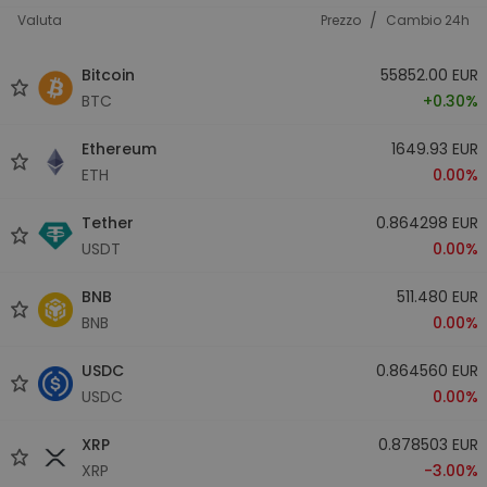
/
Valuta
Prezzo
Cambio 24h
Bitcoin
55852.00 EUR
BTC
+0.30%
Ethereum
1649.93 EUR
ETH
0.00%
Tether
0.864298 EUR
USDT
0.00%
BNB
511.480 EUR
BNB
0.00%
USDC
0.864560 EUR
USDC
0.00%
XRP
0.878503 EUR
XRP
-3.00%