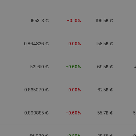
to
1653.13 €
-0.10%
199.5B €
0.864826 €
0.00%
158.5B €
521.610 €
+0.60%
69.5B €
0.865079 €
0.00%
62.5B €
0.890885 €
-0.60%
55.7B €
5
66.070 €
+0.80%
38.5B €
9