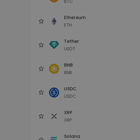
BTC
Scoperta investimenti
Trova la tua strategia cryp
Ethereum
ETH
Tether
USDT
BNB
BNB
USDC
USDC
XRP
XRP
Solana