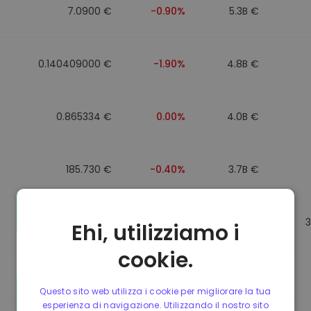
7.0900 €
-0.90%
5.3B €
0.140409000 €
-1.90%
4.8B €
0.865334 €
0.00%
4.0B €
185.730 €
-0.40%
3.7B €
0.865269 €
+0.10%
3.5B €
Ehi, utilizziamo i
cookie.
0.087068000 €
+6.20%
3.4B €
Questo sito web utilizza i cookie per migliorare la tua
esperienza di navigazione. Utilizzando il nostro sito