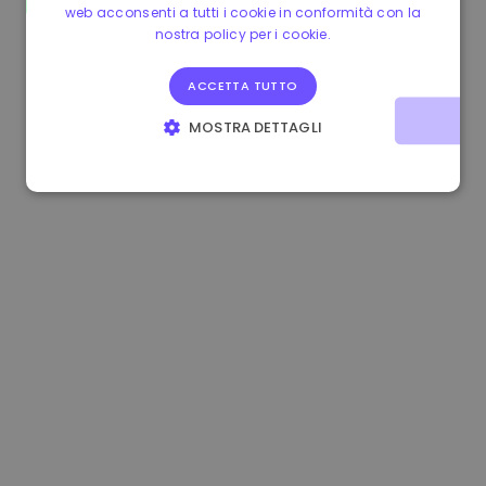
web acconsenti a tutti i cookie in conformità con la
0.865095 €
0.00%
3.4B €
nostra policy per i cookie.
ACCETTA TUTTO
MOSTRA DETTAGLI
STRETTAMENTE NECESSARI
PERFORMANCE
TARGETING
FUNZIONALITÀ