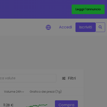
Leggi l'annuncio
Accedi
Iscriviti
di prezzo
menti dei prezzi in tempo
 tuoi token preferiti
 asset
pportunità di investimento
Filtri
 dei dati del
oglio
ioni utili per performance
Volume 24h
Grafico dei prezzi (7g)
Compra
11.2B €