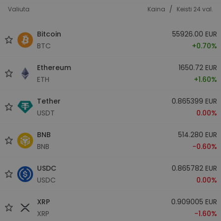
/
Valiuta
Kaina
Keisti 24 val.
Bitcoin
55926.00 EUR
BTC
+0.70%
Ethereum
1650.72 EUR
ETH
+1.60%
Tether
0.865399 EUR
USDT
0.00%
BNB
514.280 EUR
BNB
-0.60%
USDC
0.865782 EUR
USDC
0.00%
XRP
0.909005 EUR
XRP
-1.60%