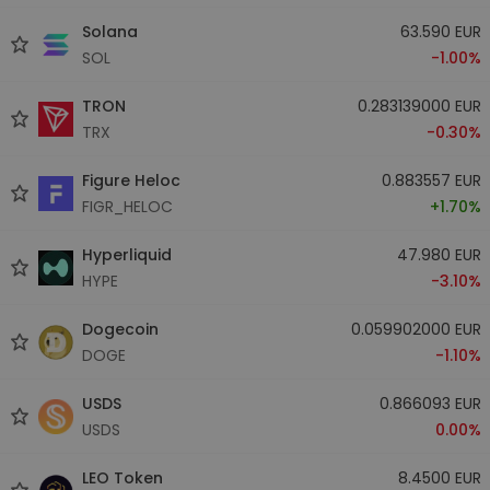
Solana
63.590 EUR
SOL
-1.00%
TRON
0.283139000 EUR
TRX
-0.30%
Figure Heloc
0.883557 EUR
FIGR_HELOC
+1.70%
Hyperliquid
47.980 EUR
HYPE
-3.10%
Dogecoin
0.059902000 EUR
DOGE
-1.10%
USDS
0.866093 EUR
USDS
0.00%
LEO Token
8.4500 EUR