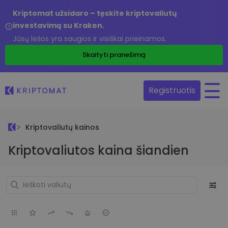
Kriptomat užsidaro – tęskite kriptovaliutų
investavimą su Kraken.
Jūsų lėšos yra saugios ir visiškai prieinamos.
Skaityti pranešimą
Registruotis
Kriptovaliutų kainos
Kriptovaliutos kaina šiandien