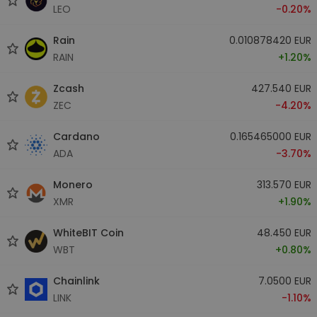
LEO
-0.20%
Rain
0.010878420 EUR
RAIN
+1.20%
Zcash
427.540 EUR
ZEC
-4.20%
Cardano
0.165465000 EUR
ADA
-3.70%
Monero
313.570 EUR
XMR
+1.90%
WhiteBIT Coin
48.450 EUR
WBT
+0.80%
Chainlink
7.0500 EUR
LINK
-1.10%