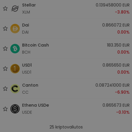
Stellar
0.139458000 EUR
XLM
-3.80%
Dai
0.866072 EUR
DAI
0.00%
Bitcoin Cash
183.350 EUR
BCH
0.00%
USD1
0.865650 EUR
USD1
0.00%
Canton
0.087241000 EUR
CC
-6.90%
Ethena USDe
0.865673 EUR
USDE
-0.10%
25
kriptovaliutos