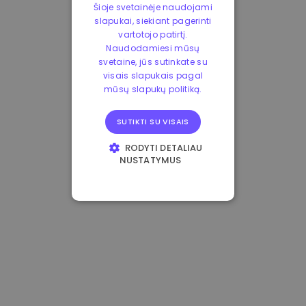
Šioje svetainėje naudojami
slapukai, siekiant pagerinti
vartotojo patirtį.
Naudodamiesi mūsų
svetaine, jūs sutinkate su
visais slapukais pagal
mūsų slapukų politiką.
SUTIKTI SU VISAIS
RODYTI DETALIAU
NUSTATYMUS
BŪTINIEJI
VEIKIMĄ GERINANTYS
TIKSLINIAI
FUNKCINIAI